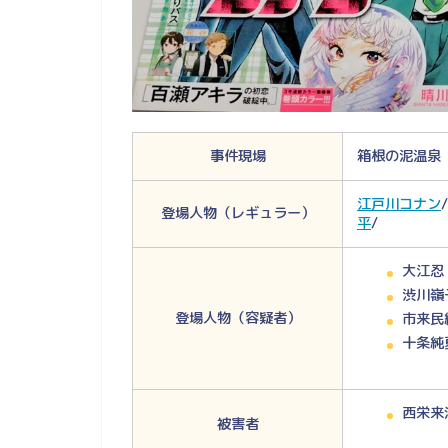
事件現場
箱根の泥温泉
江戸川コナン
/
登場人物（レギュラー）
平
/
大江忍
渋川嶺
登場人物（容疑者）
市来民
十条純
西栄来
被害者