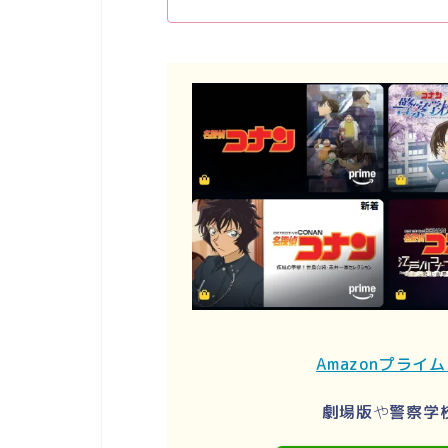
Amazonプライ
劇場版
や
警察学