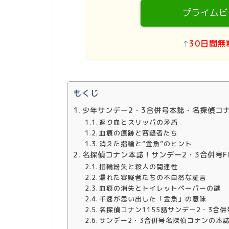
プライムビ
↑
30日間無
もくじ
少年サンデー2・3合併号本誌・名探偵コナン
返り血とスリッパの矛盾
血痕の痕跡と容疑者たち
消えた指輪と“金魚”のヒント
名探偵コナン本誌！サンデー2・3合併号FI
指輪紛失と殺人の関連性
濡れた容疑者たちの不自然な証言
血痕の消失とトイレットペーパーの謎
千速が思い出した「金魚」の意味
名探偵コナン1155話サンデー2・3合
サンデー2・3合併号名探偵コナンの本誌