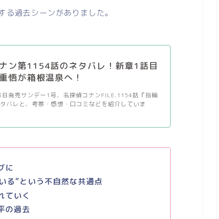
場する過去シーンがありました。
ナン第1154話のネタバレ！新章1話目
重悟が箱根温泉へ！
月3日発売サンデー1号、名探偵コナンFILE.1154話『指輪
ネタバレと、考察・感想・口コミなどを紹介していま
グに
いる”という不自然な共通点
れていく
平の過去