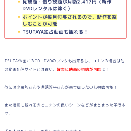
見放題・借り放題が月額2,417円（新作
DVDレンタルは除く）
ポイントが毎月付与されるので、新作を楽
しむことが可能
TSUTAYA独占動画も観れる！
TSUTAYA全てのCD・DVDのレンタも出来るし、コナンの場合は他
の動画配信サイトとは違い、
確実に映画の視聴が可能
に！
他には小栗旬さんや溝端淳平さんが実写版したのも視聴可能！
また漫画も観れるのでコナンの良いシーンなどがまとまった単行本
や、