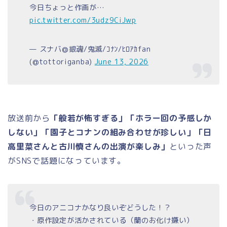
今日ちょっと作画が…
pic.twitter.com/3udz9CiJwp
— スナバ@銀魂/鬼滅/ｺﾅﾝ/ﾋﾛｱｶfan
(@tottoriganba)
June 13, 2026
放送前から
「般若が怖すぎる」「ホラー回の予感しか
しない」「園子とコナンの組み合わせが珍しい」「日
高里菜さんと古川慎さんの出演が楽しみ」
といった声
がSNSで話題になっています。
今日のアニコナかなり良いぞどうした！？
・原作設定が活かされている（蘭のお化け嫌い）