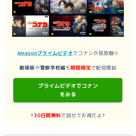
Amazonプライムビデオ
でコナンが見放題☆
劇場版
や
警察学校編
も
期間限定
で配信開始
プライムビデオでコナン
をみる
↑
30日間無料
で試せてお得だよ↑