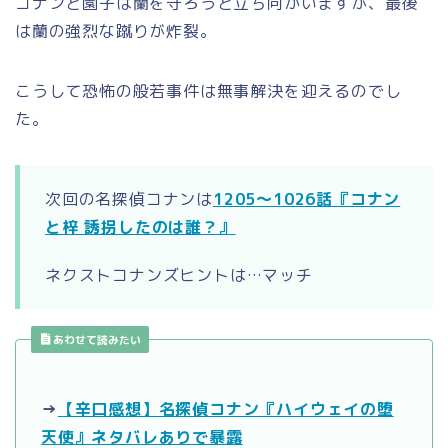
コナンと園子は蘭を守ろうと立ち向かいますが、最後
は蘭の強烈な蹴りが炸裂。
こうして恐怖の般若事件は無事解決を迎えるのでし
た。
次回の名探偵コナンは
1205～1026話『コナン
と梓 誘拐したのは誰？』
ネクストコナンズヒントは…マッチ
あわせて読みたい
→
【辛口感想】名探偵コナン『ハイウェイの堕
天使』ネタバレありで暴露