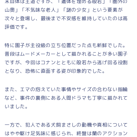
末自体は王道ですが、「遺体を埋める般若」「圏外の
山奥」「不気味な老人」「謎の少女」という要素が
次々と登場し、最後まで不安感を維持していたのは高
評価です。
特に園子が主役級の立ち位置だった点も新鮮でした。
普段はムードメーカーとして描かれることが多い園子
ですが、今回はコナンとともに般若から逃げ回る役割
となり、恐怖に直面する姿が印象的でした。
また、エマの抱えていた事情やサイズの合わない指輪
など、事件の裏側にある人間ドラマも丁寧に描かれて
いました。
一方で、犯人である犬飼まさしの動機や真相について
はやや駆け足気味に感じられ、終盤は蘭のアクション