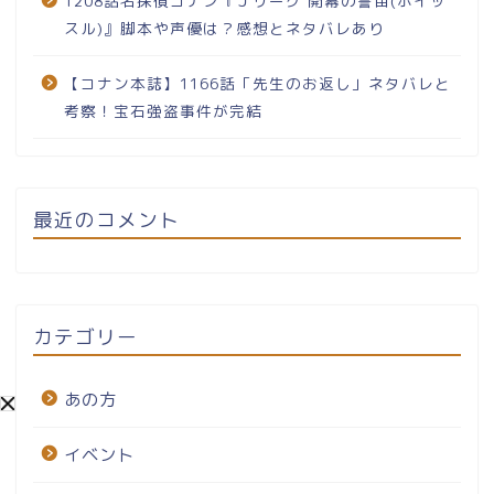
1208話名探偵コナン『Ｊリーグ 開幕の警笛(ホイッ
スル)』脚本や声優は？感想とネタバレあり
【コナン本誌】1166話「先生のお返し」ネタバレと
考察！宝石強盗事件が完結
最近のコメント
カテゴリー
あの方
イベント