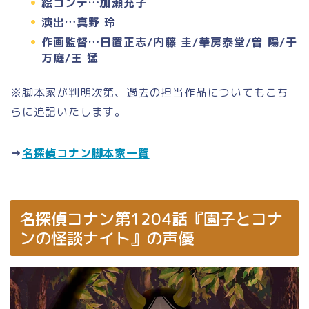
絵コンテ…加瀬充子
演出…真野 玲
作画監督…日置正志/内藤 圭/華房泰堂/曽 陽/于
万庭/王 猛
※脚本家が判明次第、過去の担当作品についてもこち
らに追記いたします。
→
名探偵コナン脚本家一覧
名探偵コナン第1204話『園子とコナ
ンの怪談ナイト』の声優