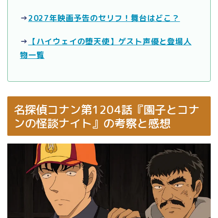
→
2027年映画予告のセリフ！舞台はどこ？
→
【ハイウェイの堕天使】ゲスト声優と登場人
物一覧
名探偵コナン第1204話『園子とコナ
ンの怪談ナイト』の考察と感想