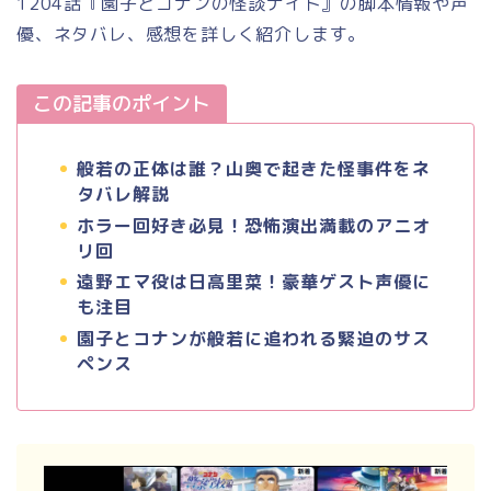
1204話『園子とコナンの怪談ナイト』の脚本情報や声
優、ネタバレ、感想を詳しく紹介します。
この記事のポイント
般若の正体は誰？山奥で起きた怪事件をネ
タバレ解説
ホラー回好き必見！恐怖演出満載のアニオ
リ回
遠野エマ役は日高里菜！豪華ゲスト声優に
も注目
園子とコナンが般若に追われる緊迫のサス
ペンス