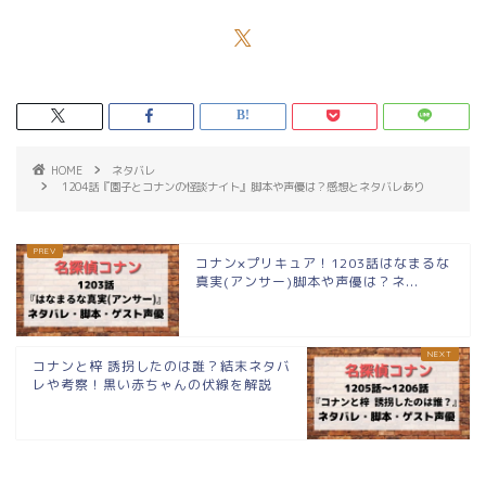
HOME
ネタバレ
1204話『園子とコナンの怪談ナイト』脚本や声優は？感想とネタバレあり
コナン×プリキュア！1203話はなまるな
真実(アンサー)脚本や声優は？ネ...
コナンと梓 誘拐したのは誰？結末ネタバ
レや考察！黒い赤ちゃんの伏線を解説