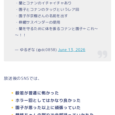
・蘭とコナンのイチャイチャあり
・園子とコナンのタッグというレア回
・園子が京極さんの名前を出す
・伸縮サスペンダーの使用
・蘭を守るために体を張るコナンと園子←これ～
～！！
— ゆるぎな (@dc0858)
June 13, 2026
放送後のSNSでは、
般若が普通に怖かった
ホラー回としてはかなり良かった
園子が思った以上に頑張っていた
蘭姉ちゃんの蹴りで全部持っていかれた