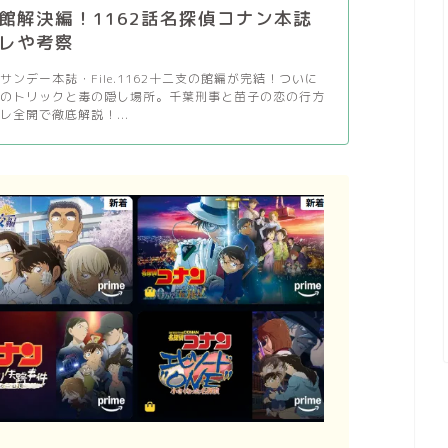
館解決編！1162話名探偵コナン本誌
レや考察
サンデー本誌・File.1162十二支の館編が完結！ついに
人のトリックと毒の隠し場所。千葉刑事と苗子の恋の行方
レ全開で徹底解説！...