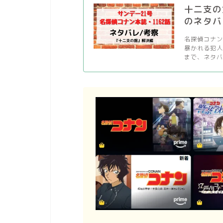
十二支の
のネタバ
名探偵コナン
暴かれる犯
まで、ネタバ