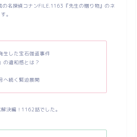
名探偵コナンFILE.1163『先生の贈り物』のネ
ます。
発生した宝石強盗事件
」の違和感とは？
号へ続く緊迫展開
解決編！1162話でした。