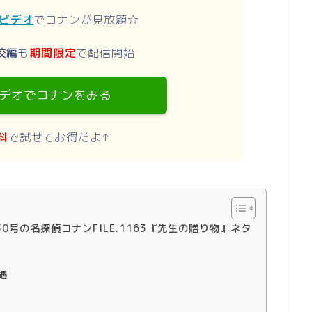
ムビデオ
でコナンが見放題☆
校編
も
期間限定
で配信開始
デオでコナンをみる
料
で試せてお得だよ↑
0号の名探偵コナンFILE.1163『先生の贈り物』ネタ
遇