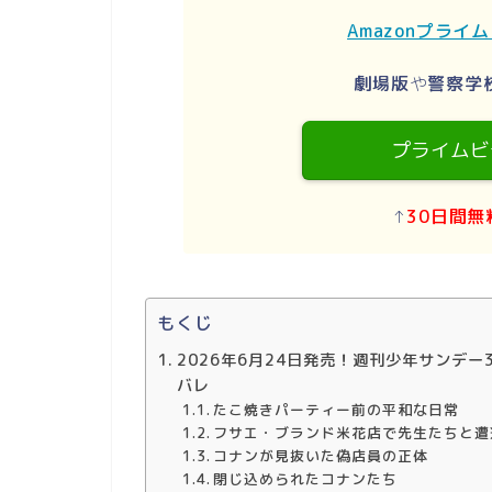
Amazonプライ
劇場版
や
警察学
プライムビ
↑
30日間無
もくじ
2026年6月24日発売！週刊少年サンデー3
バレ
たこ焼きパーティー前の平和な日常
フサエ・ブランド米花店で先生たちと遭
コナンが見抜いた偽店員の正体
閉じ込められたコナンたち