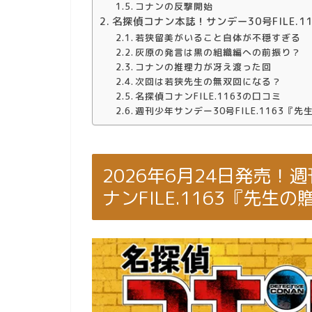
コナンの反撃開始
名探偵コナン本誌！サンデー30号FILE.1
若狭留美がいること自体が不穏すぎる
灰原の発言は黒の組織編への前振り？
コナンの推理力が冴え渡った回
次回は若狭先生の無双回になる？
名探偵コナンFILE.1163の口コミ
週刊少年サンデー30号FILE.1163『
2026年6月24日発売！
ナンFILE.1163『先生