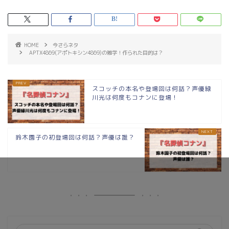
HOME
今さらネタ
APTX4869(アポトキシン4869)の雑学！作られた目的は？
スコッチの本名や登場回は何話？声優緑
川光は何度もコナンに登場！
鈴木園子の初登場回は何話？声優は誰？