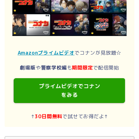
Amazonプライムビデオ
でコナンが見放題☆
劇場版
や
警察学校編
も
期間限定
で配信開始
プライムビデオでコナン
をみる
↑
30日間無料
で試せてお得だよ↑