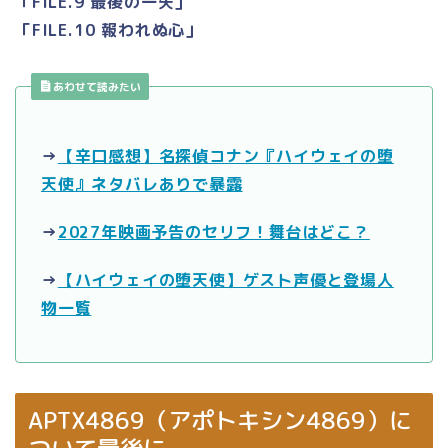
「FILE.9 最後の一矢」
「FILE.10 報われぬ心」
あわせて読みたい
→
【辛口感想】名探偵コナン『ハイウェイの堕
天使』ネタバレありで暴露
→
2027年映画予告のセリフ！舞台はどこ？
→
【ハイウェイの堕天使】ゲスト声優と登場人
物一覧
APTX4869（アポトキシン4869）に