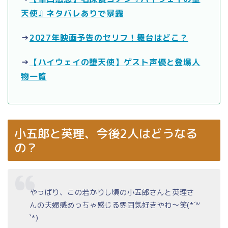
天使』ネタバレありで暴露
→
2027年映画予告のセリフ！舞台はどこ？
→
【ハイウェイの堕天使】ゲスト声優と登場人
物一覧
小五郎と英理、今後2人はどうなる
の？
やっぱり、この若かりし頃の小五郎さんと英理さ
んの夫婦感めっちゃ感じる雰囲気好きやわ～笑(*´꒳
`*)