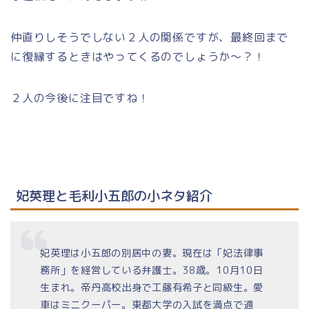
仲直りしそうでしない２人の関係ですが、最終回まで
に復縁するときはやってくるのでしょうか～？！
２人の今後に注目ですね！
妃英理と毛利小五郎の小ネタ紹介
妃英理は小五郎の別居中の妻。現在は「妃法律事
務所」を経営している弁護士。38歳。10月10日
生まれ。帝丹高校出身で工藤有希子と同級生。愛
車はミニクーパー。東都大学の入試を満点で通