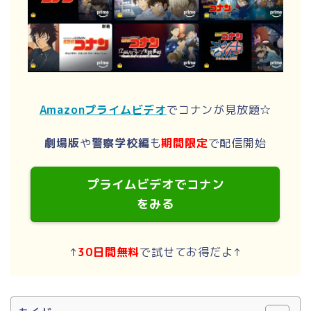
Amazonプライムビデオ
でコナンが見放題☆
劇場版
や
警察学校編
も
期間限定
で配信開始
プライムビデオでコナン
をみる
↑
30日間無料
で試せてお得だよ↑