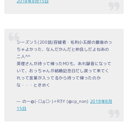
2018年8月15日
シーズン５(200話)容疑者・毛利小五郎の最後めっ
ちゃよかった、なんだかんだと仲良しだよねあの
二人^^
英理さんが持って帰ったMDも、あれ録音になって
いて、おっちゃんが結婚記念日だし戻って来てく
れって言葉が入ってるから持って帰ったのか
な・・・ときめく
— のー@(-□д□-)✧R3Y (@cp_non)
2018年8月
15日