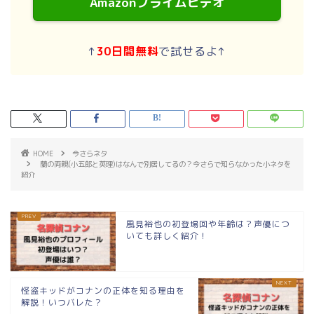
Amazonプライムビデオ
↑
30日間無料
で試せるよ↑
HOME
今さらネタ
蘭の両親(小五郎と英理)はなんで別居してるの？今さらで知らなかった小ネタを
紹介
風見裕也の初登場回や年齢は？声優につ
いても詳しく紹介！
怪盗キッドがコナンの正体を知る理由を
解説！いつバレた？