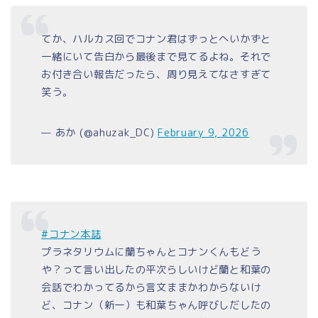
てか、ハルカス回でコナン君はずっとへいかずと
一緒にいて告白から最後まで見てるよね。それで
お付き合い報告だったら、周り見えてなさすぎて
笑う。
— あか (@ahuzak_DC)
February 9, 2026
#コナン本誌
プラネタリウムに蘭ちゃんとコナンくんもどう
や？って言い出したの平次らしいけど蘭と和葉の
会話でわかってるから言文ままかわからないけ
ど、コナン（新一）も和葉ちゃん呼びしだしたの