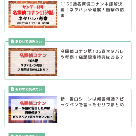
1159話名探偵コナン本誌解決
編！ネタバレや考察！衝撃の結
末
名探偵コナン第106巻ネタバレ
や考察！店舗限定特典はある？
新一告白シーンは何巻何話？ビ
ッグベンで言ったセリフまとめ