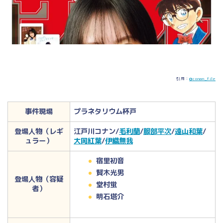
引用：
@conan_file
事件現場
プラネタリウム杯戸
登場人物（レギ
江戸川コナン/
毛利蘭
/
服部平次
/
遠山和葉
/
ュラー）
大岡紅葉
/
伊織無我
宿里初音
賢木光男
登場人物（容疑
堂村蛍
者）
明石塔介