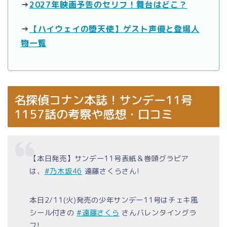
→
2027年映画予告のセリフ！舞台はどこ？
→
【ハイウェイの堕天使】ゲスト声優と登場人
物一覧
名探偵コナン本誌！サンデー11号
1157話の考察や感想・口コミ
【本日発売】サンデー11号表紙＆巻頭グラビア
は、
#乃木坂46
遠藤さくらさん!
本日2/11(火)発売の少年サンデー11号はチェキ風
シール付きの
#遠藤さくら
さんバレンタイングラ
フ!