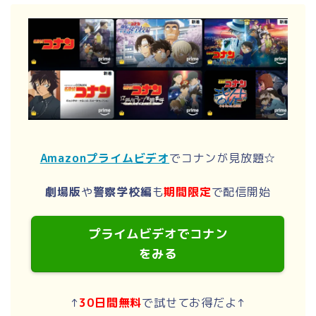
Amazonプライムビデオ
でコナンが見放題☆
劇場版
や
警察学校編
も
期間限定
で配信開始
プライムビデオでコナン
をみる
↑
30日間無料
で試せてお得だよ↑