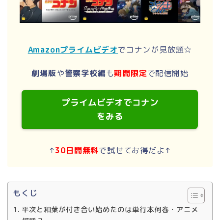
Amazonプライムビデオ
でコナンが見放題☆
劇場版
や
警察学校編
も
期間限定
で配信開始
プライムビデオでコナン
をみる
↑
30日間無料
で試せてお得だよ↑
もくじ
平次と和葉が付き合い始めたのは単行本何巻・アニメ