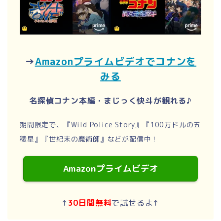
→
Amazonプライムビデオでコナンを
みる
名探偵コナン本編・まじっく快斗が観れる♪
期間限定で、『Wild Police Story』『100万ドルの五
稜星』『世紀末の魔術師』などが配信中！
Amazonプライムビデオ
↑
30日間無料
で試せるよ↑