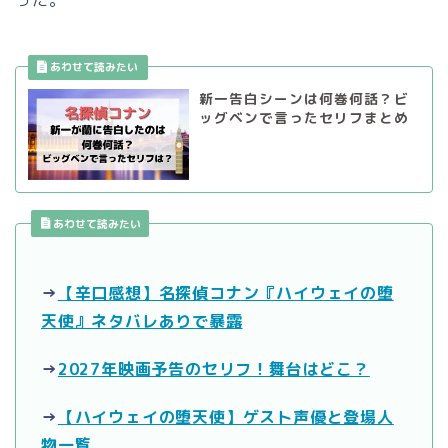
った。
新一告白シーンは何巻何話？ビ
ッグベンで言ったセリフまとめ
あわせて読みたい
→
【辛口感想】名探偵コナン『ハイウェイの堕
天使』ネタバレありで暴露
→
2027年映画予告のセリフ！舞台はどこ？
→
【ハイウェイの堕天使】ゲスト声優と登場人
物一覧