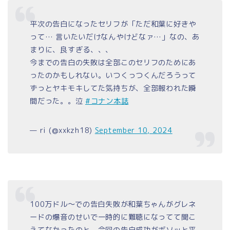
平次の告白になったセリフが「ただ和葉に好きや
って… 言いたいだけなんやけどなァ…」なの、あ
まりに、良すぎる、、、
今までの告白の失敗は全部このセリフのためにあ
ったのかもしれない。いつくっつくんだろうって
ずっとヤキモキしてた気持ちが、全部報われた瞬
間だった。。泣
#コナン本誌
— ri (@xxkzh18)
September 10, 2024
100万ドル〜での告白失敗が和葉ちゃんがグレネ
ードの爆音のせいで一時的に難聴になってて聞こ
えてなかったのと、今回の告白成功がボソッと平