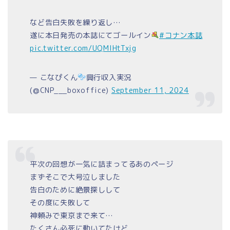
など告白失敗を繰り返し…
遂に本日発売の本誌にてゴールイン
#コナン本誌
pic.twitter.com/UQMlHtTxjg
— こなぴくん
興行収入実況
(@CNP___boxoffice)
September 11, 2024
平次の回想が一気に詰まってるあのページ
まずそこで大号泣しました
告白のために絶景探しして
その度に失敗して
神頼みで東京まで来て…
たくさん必死に動いてたけど