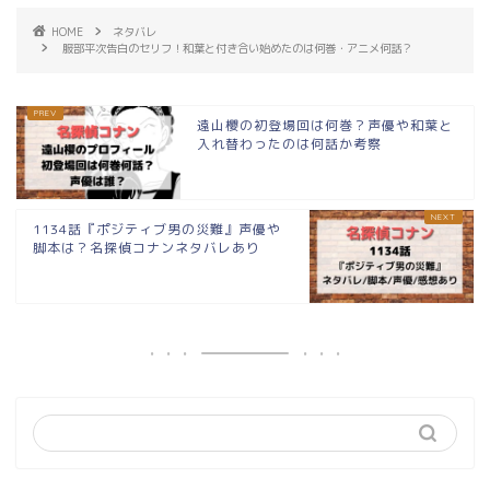
HOME
ネタバレ
服部平次告白のセリフ！和葉と付き合い始めたのは何巻・アニメ何話？
遠山櫻の初登場回は何巻？声優や和葉と
入れ替わったのは何話か考察
1134話『ポジティブ男の災難』声優や
脚本は？名探偵コナンネタバレあり