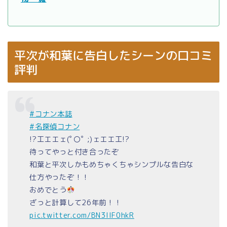
平次が和葉に告白したシーンの口コミ
評判
#コナン本誌
#名探偵コナン
!?工エエェ(ﾟ〇ﾟ ;)ェエエ工!?
待ってやっと付き合ったぞ
和葉と平次しかもめちゃくちゃシンプルな告白な
仕方やったぞ！！
おめでとう
ざっと計算して26年前！！
pic.twitter.com/BN3llF0hkR