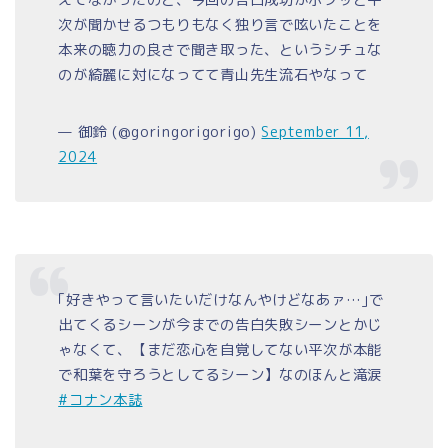
次が聞かせるつもりもなく独り言で呟いたことを
本来の聴力の良さで聞き取った、というシチュな
のが綺麗に対になってて青山先生流石やなって
— 御鈴 (@goringorigorigo)
September 11,
2024
｢好きやって言いたいだけなんやけどなあァ…｣で
出てくるシーンが今までの告白失敗シーンとかじ
ゃなくて、【まだ恋心を自覚してない平次が本能
で和葉を守ろうとしてるシーン】なのほんと滝涙
#コナン本誌