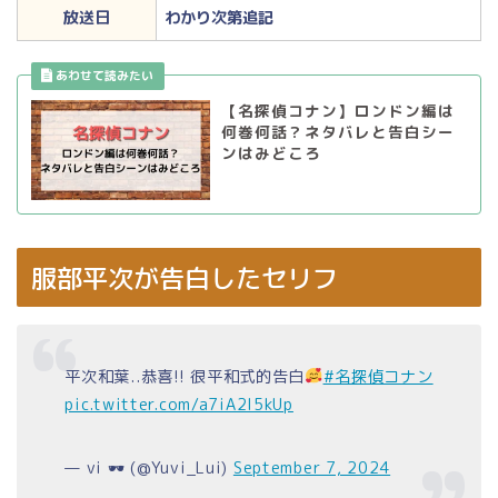
放送日
わかり次第追記
【名探偵コナン】ロンドン編は
何巻何話？ネタバレと告白シー
ンはみどころ
服部平次が告白したセリフ
平次和葉..恭喜!! 很平和式的告白
#名探偵コナン
pic.twitter.com/a7iA2l5kUp
— vi 🕶 (@Yuvi_Lui)
September 7, 2024