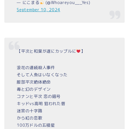
— にこまる
(@Whoareyou___Yes)
September 10, 2024
【平次と和葉が遂にカップルに
】
浪花の連続殺人事件
そして人魚はいなくなった
服部平次絶体絶命
毒と幻のデザイン
コナンと平次 恋の暗号
キッドvs高明 狙われた唇
迷宮の十字路
から紅の恋歌
100万ドルの五稜星