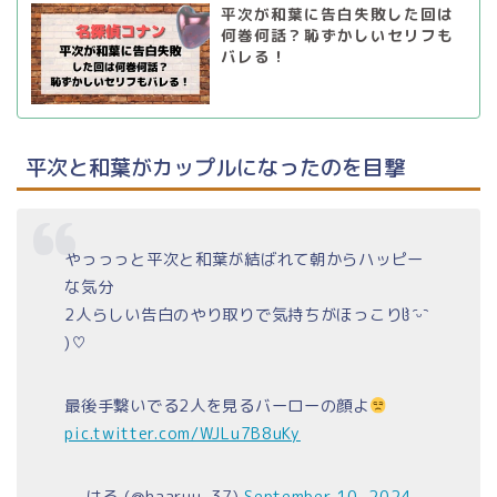
平次が和葉に告白失敗した回は
何巻何話？恥ずかしいセリフも
バレる！
平次と和葉がカップルになったのを目撃
やっっっと平次と和葉が結ばれて朝からハッピー
な気分
2人らしい告白のやり取りで気持ちがほっこりჱ̒ ᷇ᵕ ᷆
)♡
最後手繋いでる2人を見るバーローの顔よ
pic.twitter.com/WJLu7B8uKy