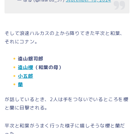
— はる (@haaruu_37)
September 10, 2024
そして浪速ハルカスの上から降りてきた平次と和葉、
それにコナン。
遠山銀司郎
遠山櫻
（和葉の母）
小五郎
蘭
が話しているとき、2人は手をつないでいるところを櫻
と蘭に目撃される。
平次と和葉がうまく行った様子に嬉しそうな櫻と蘭だ