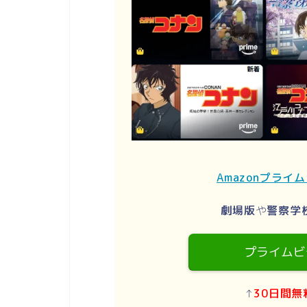
Amazonプライ
劇場版
や
警察学
プライムビ
↑
30日間無