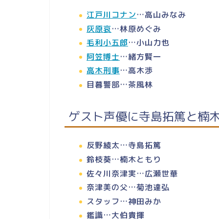
江戸川コナン
…高山みなみ
灰原哀
…林原めぐみ
毛利小五郎
…小山力也
阿笠博士
…緒方賢一
高木刑事
…高木渉
目暮警部…茶風林
ゲスト声優に寺島拓篤と楠
反野綾太…寺島拓篤
鈴枝葵…楠木ともり
佐々川奈津実…広瀬世華
奈津美の父…菊池達弘
スタッフ…神田みか
鑑識…大伯貴揮