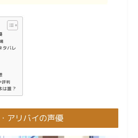
優
場
ネタバレ
想
や評判
本は誰？
Ｗ・アリバイの声優