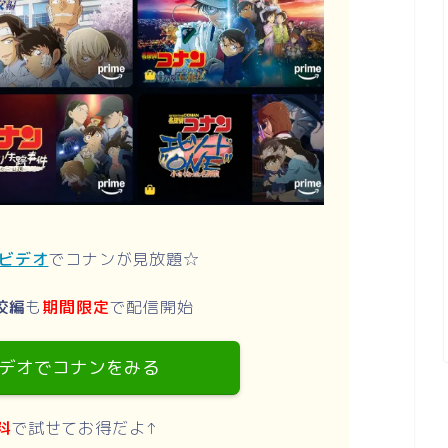
ムビデオ
でコナンが見放題☆
校編
も
期間限定
で配信開始
デオでコナンをみる
料
で試せてお得だよ↑