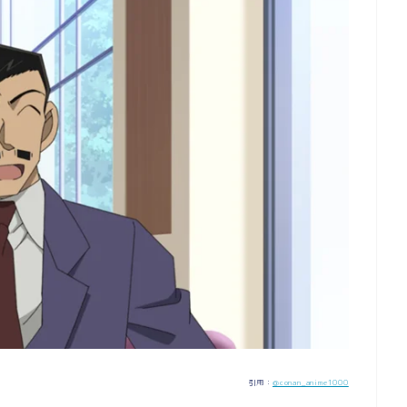
引用：
@conan_anime1000