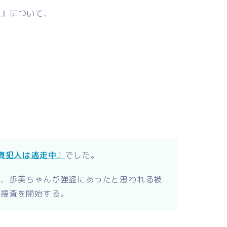
店』について、
。
『真犯人は逃走中』
でした。
と、歩美ちゃんが強盗にあったと思われる被
の捜査を開始する。