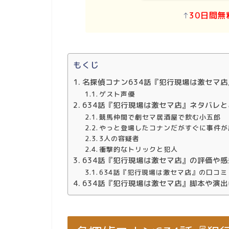
↑
30日間無
もくじ
名探偵コナン634話『犯行現場は激セマ
ゲスト声優
634話『犯行現場は激セマ店』ネタバレ
競馬仲間で劇セマ居酒屋で飲む小五郎
やっと登場したコナンだがすぐに事件が
3人の容疑者
衝撃的なトリックと犯人
634話『犯行現場は激セマ店』の評価や感
634話『犯行現場は激セマ店』の口コミ
634話『犯行現場は激セマ店』脚本や演出