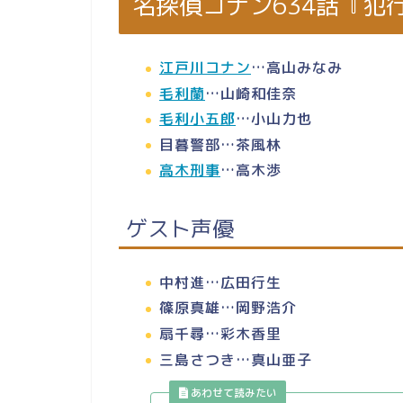
名探偵コナン634話『犯
江戸川コナン
…高山みなみ
毛利蘭
…山崎和佳奈
毛利小五郎
…小山力也
目暮警部…茶風林
高木刑事
…高木渉
ゲスト声優
中村進…広田行生
篠原真雄…岡野浩介
扇千尋…彩木香里
三島さつき…真山亜子