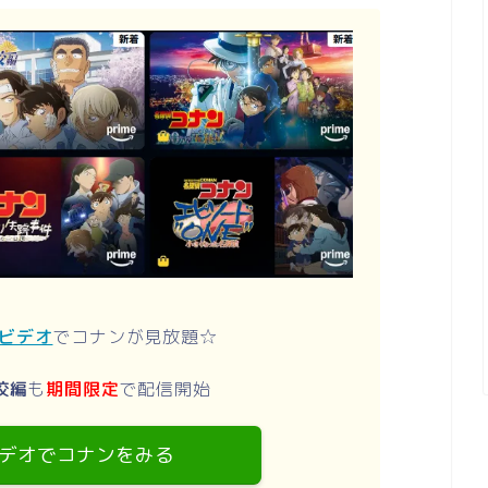
ムビデオ
でコナンが見放題☆
校編
も
期間限定
で配信開始
デオでコナンをみる