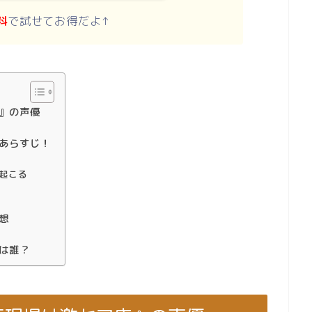
料
で試せてお得だよ↑
店』の声優
とあらすじ！
起こる
想
は誰？