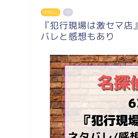
ネタバレ
PR
『犯行現場は激セマ店』
バレと感想もあり