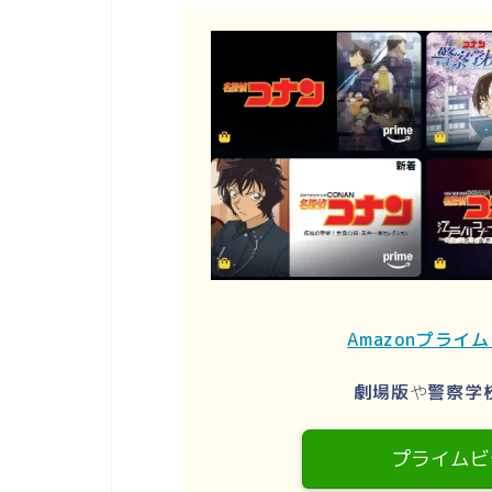
Amazonプライ
劇場版
や
警察学
プライムビ