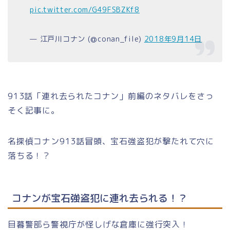
pic.twitter.com/G49FSBZKf8
— 江戸川コナン (@conan_file)
2018年9月14日
913話「連れ去られたコナン」前編のネタバレをさっ
そく記事に。
名探偵コナン913話冒頭、宝石強盗犯が撃たれて穴に
落ちる！？
コナンが宝石強盗犯に連れ去られる！？
目暮警部ら警視庁が怪しげな倉庫に強行突入！