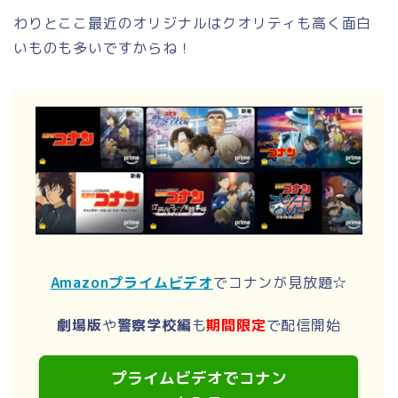
わりとここ最近のオリジナルはクオリティも高く面白
いものも多いですからね！
Amazonプライムビデオ
でコナンが見放題☆
劇場版
や
警察学校編
も
期間限定
で配信開始
プライムビデオでコナン