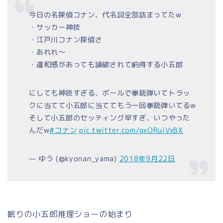
今日の名探偵コナン、代名詞全部詰まってたw
・サッカー神技
・江戸川コナン探偵さ
・あれれ〜
・違和感があっても論破されて納得する小五郎
にしても神技すぎる、ボールで拳銃弾いてトラッ
クに当てて小五郎に当ててもう一回拳銃弾いてるw
そして小五郎のセッティング早すぎ、いつやった
んだw
#コナン
pic.twitter.com/qxORuiVxBX
— ゆう (@kyonan_yama)
2018年9月22日
眠りの小五郎推理ショーの始まり