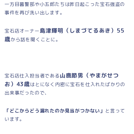
一方目暮警部や小五郎たちは昨日起こった宝石強盗の
事件を再び洗い出します。
島津輝明（しまづてるあき）55
宝石店オーナー
歳
から話を聞くことに。
山鹿節男（やまがせつ
宝石店仕入担当者である
お）43歳
はとになく内密に宝石を仕入れたばかりの
出来事だったので、
「どこからどう漏れたのか見当がつかない」
と言って
います。