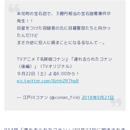
米花町の宝石店で、３億円相当の宝石強奪事件が
発生！！
目星をつけた容疑者の元に目暮警部たちと向かっ
たんだけど
まさか逆に犯人に捕まことになるるなんて…。
TVアニメ『名探偵コナン』「連れ去られたコナン
（後編）」（TVオリジナル）
９月22日（土）よる6:00から！
pic.twitter.com/8zhhZR7hq8
— 江戸川コナン (@conan_file)
2018年9月21日
914話「連れ去られたコナン」は9月22日に放送されま