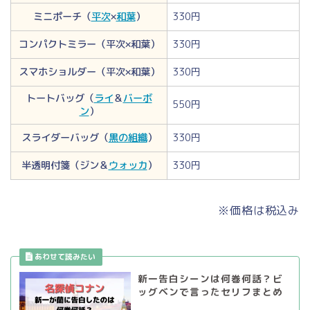
ミニポーチ（
平次
×
和葉
）
330円
コンパクトミラー（平次×和葉）
330円
スマホショルダー（平次×和葉）
330円
トートバッグ（
ライ
＆
バーボ
550円
ン
）
スライダーバッグ（
黒の組織
）
330円
半透明付箋（ジン＆
ウォッカ
）
330円
※価格は税込み
新一告白シーンは何巻何話？ビ
ッグベンで言ったセリフまとめ