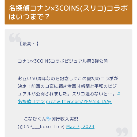
名探偵コナン×3COINS(スリコ)コラボ
はいつまで？
【最高…】
コナン×3COINSコラボビジュアル第2弾公開
お互い30周年なのを記念してこの夏初のコラボが
決定！前回のコ哀に続き今回は新蘭と平和のビジ
ュアルが公開されました。スリコ通わないと…。
#
名探偵コナン
pic.twitter.com/YE9350TAAy
— こなぴくん
興行収入実況
(@CNP___boxoffice)
May 7, 2024