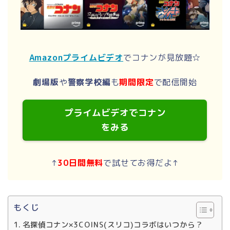
Amazonプライムビデオ
でコナンが見放題☆
劇場版
や
警察学校編
も
期間限定
で配信開始
プライムビデオでコナン
をみる
↑
30日間無料
で試せてお得だよ↑
もくじ
名探偵コナン×3COINS(スリコ)コラボはいつから？