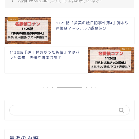
名探偵コナン×3COINS(スリコ)コラボはいつからいつまで？
1125話『歩美の絵日記事件簿4』脚本や
声優は？ネタバレ/感想あり
1126話『逆上せあがった探偵』ネタバ
レと感想！声優や脚本は誰？
最近の投稿