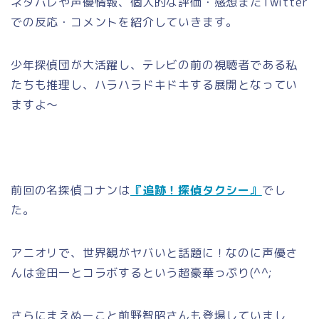
ネタバレや声優情報、個人的な評価・感想またTwitter
での反応・コメントを紹介していきます。
少年探偵団が大活躍し、テレビの前の視聴者である私
たちも推理し、ハラハラドキドキする展開となってい
ますよ～
前回の名探偵コナンは
『追跡！探偵タクシー』
でし
た。
アニオリで、世界観がヤバいと話題に！なのに声優さ
んは金田一とコラボするという超豪華っぷり(^^;
さらにまえぬーこと前野智昭さんも登場していまし