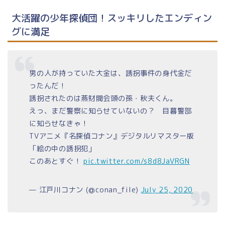
大活躍の少年探偵団！スッキリしたエンディン
グに満足
男の人が持っていた大金は、誘拐事件の身代金だ
ったんだ！
誘拐されたのは燕財閥会頭の孫・秋夫くん。
えっ、まだ警察に知らせていないの？ 目暮警部
に知らせなきゃ！
TVアニメ『名探偵コナン』デジタルリマスター版
「絵の中の誘拐犯」
このあとすぐ！
pic.twitter.com/s8d8JaVRGN
— 江戸川コナン (@conan_file)
July 25, 2020