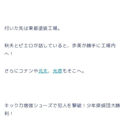
付いた先は東都塗装工場。
秋夫とピエロが話していると、歩美が勝手に工場内
へ！
さらにコナンや
元太
、
光彦
もそこへ。
キック力増強シューズで犯人を撃破！少年探偵団大勝
利！