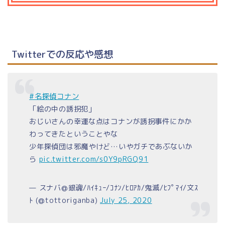
Twitterでの反応や感想
#名探偵コナン
「絵の中の誘拐犯」
おじいさんの幸運な点はコナンが誘拐事件にかか
わってきたということやな
少年探偵団は邪魔やけど…いやガチであぶないか
ら
pic.twitter.com/s0Y9pRGQ91
— スナバ@銀魂/ﾊｲｷｭｰ/ｺﾅﾝ/ﾋﾛｱｶ/鬼滅/ﾋﾌﾟﾏｲ/文ｽ
ﾄ (@tottoriganba)
July 25, 2020