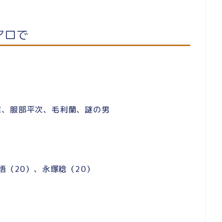
アロで
葉、服部平次、毛利蘭、謎の男
悟（20）、
永塚稔（20）