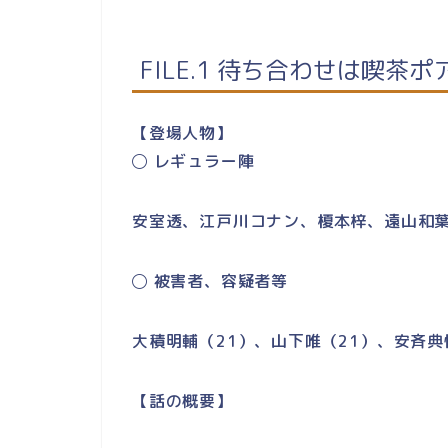
FILE.1 待ち合わせは喫茶ポ
【登場人物】
◯ レギュラー陣
安室透、江戸川コナン、榎本梓、遠山和
◯ 被害者、容疑者等
大積明輔（21）、
山下唯（21）、
安斉典
【話の概要】