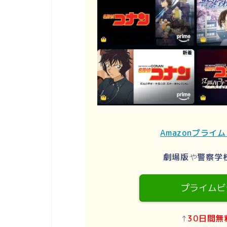
Amazonプライ
劇場版
や
警察学
プライムビ
↑
30日間無