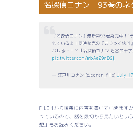
名探偵コナン 93巻の
『名探偵コナン』最新第93巻発売中！“ラ
れているよ！同時発売の『まじっく快斗
バレる…！？『名探偵コナン 迷宮の十字
pic.twitter.com/mbAeZ9nD9j
— 江戸川コナン (@conan_file)
July 1
FILE.1から順番に内容を書いていきますが、
っているので、話を最初から見たいという
想』もお読みください。