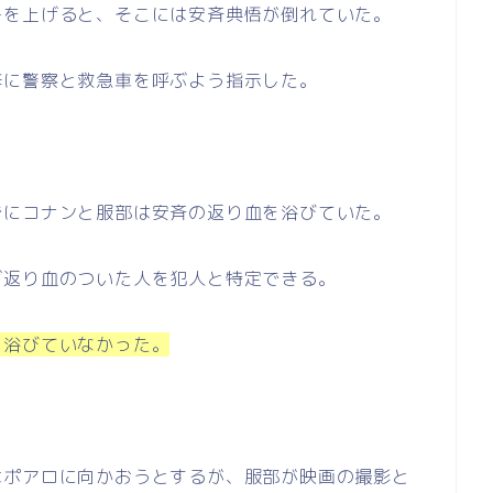
ーを上げると、そこには安斉典悟が倒れていた。
梓に警察と救急車を呼ぶよう指示した。
でにコナンと服部は安斉の返り血を浴びていた。
ば返り血のついた人を犯人と特定できる。
を浴びていなかった。
はポアロに向かおうとするが、服部が映画の撮影と