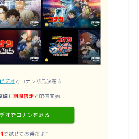
ムビデオ
でコナンが見放題☆
校編
も
期間限定
で配信開始
デオでコナンをみる
料
で試せてお得だよ↑