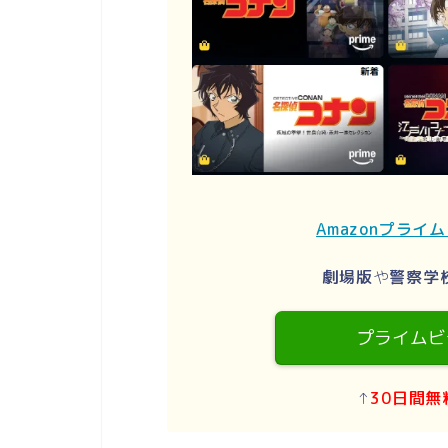
Amazonプライ
劇場版
や
警察学
プライムビ
↑
30日間無