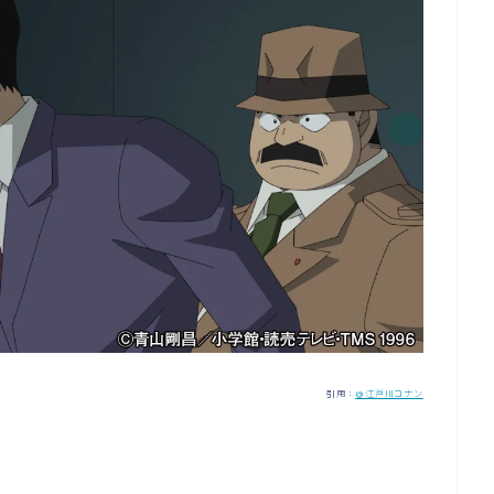
引用：
＠江戸川コナン