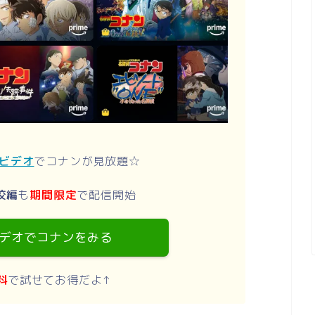
ムビデオ
でコナンが見放題☆
校編
も
期間限定
で配信開始
デオでコナンをみる
料
で試せてお得だよ↑