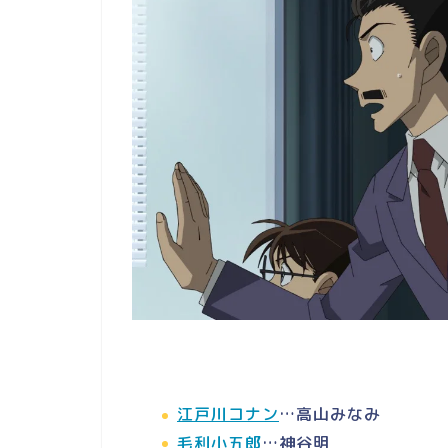
江戸川コナン
…高山みなみ
毛利小五郎
…神谷明