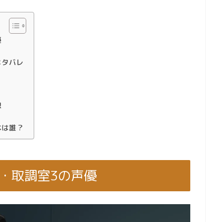
優
ネタバレ
想
本は誰？
ザ・取調室3の声優