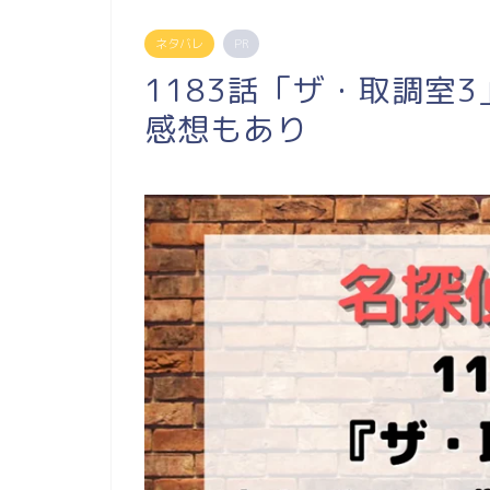
ネタバレ
PR
1183話「ザ・取調室
感想もあり