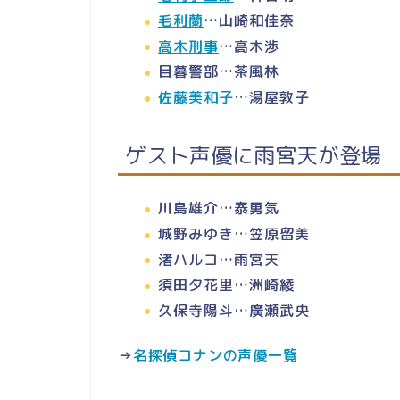
毛利蘭
…山崎和佳奈
高木刑事
…高木渉
目暮警部…茶風林
佐藤美和子
…湯屋敦子
ゲスト声優に雨宮天が登場
川島雄介…泰勇気
城野みゆき…笠原留美
渚ハルコ…雨宮天
須田夕花里…洲崎綾
久保寺陽斗…廣瀬武央
→
名探偵コナンの声優一覧