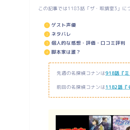
この記事では1183話「ザ・取調室3」
ゲスト声優
ネタバレ
個人的な感想・評価・口コミ評判
脚本家は誰？
先週の名探偵コナンは
918話『
前回の名探偵コナンは
1182話