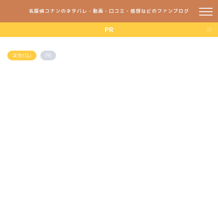
名探偵コナンのネタバレ・動画・口コミ・感想などのファンブログ
PR
ネタバレ
PR