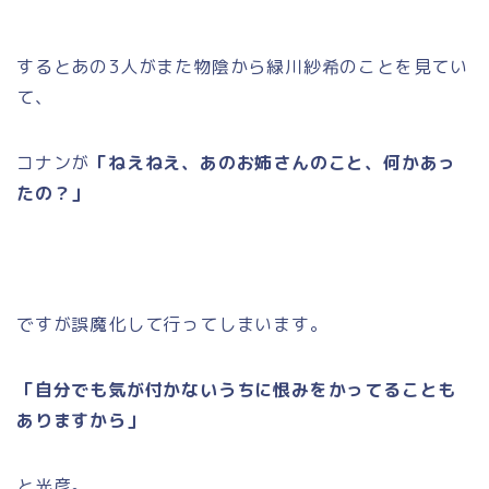
するとあの3人がまた物陰から緑川紗希のことを見てい
て、
コナンが
「ねえねえ、あのお姉さんのこと、何かあっ
たの？」
ですが誤魔化して行ってしまいます。
「自分でも気が付かないうちに恨みをかってることも
ありますから」
と光彦。