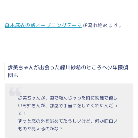
倉木麻衣の新オープニングテーマ
が流れ始めます。
歩美ちゃんが出会った緑川紗希のところへ少年探偵
団も
歩美ちゃんが、道で転んじゃった時に綺麗で優し
いお姉さんが、部屋で手当てをしてくれたんだっ
て！
ずっと窓の外を眺めてたらしいけど、何か面白い
ものが見えるのかな？