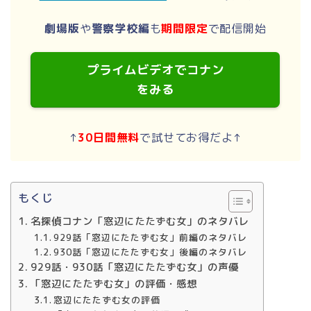
劇場版
や
警察学校編
も
期間限定
で配信開始
プライムビデオでコナン
をみる
↑
30日間無料
で試せてお得だよ↑
もくじ
名探偵コナン「窓辺にたたずむ女」のネタバレ
929話「窓辺にたたずむ女」前編のネタバレ
930話「窓辺にたたずむ女」後編のネタバレ
929話・930話「窓辺にたたずむ女」の声優
「窓辺にたたずむ女」の評価・感想
窓辺にたたずむ女の評価