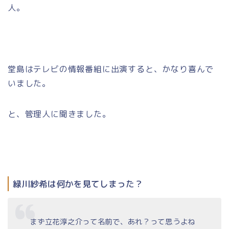
人。
堂島はテレビの情報番組に出演すると、かなり喜んで
いました。
と、管理人に聞きました。
緑川紗希は何かを見てしまった？
まず立花淳之介って名前で、あれ？って思うよね