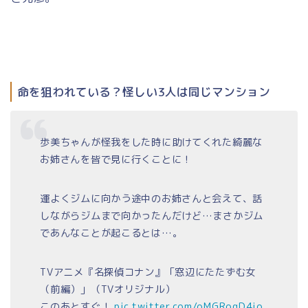
命を狙われている？怪しい3人は同じマンション
歩美ちゃんが怪我をした時に助けてくれた綺麗な
お姉さんを皆で見に行くことに！
運よくジムに向かう途中のお姉さんと会えて、話
しながらジムまで向かったんだけど…まさかジム
であんなことが起こるとは…。
TVアニメ『名探偵コナン』「窓辺にたたずむ女
（前編）」（TVオリジナル）
このあとすぐ！
pic.twitter.com/oMGRogD4io