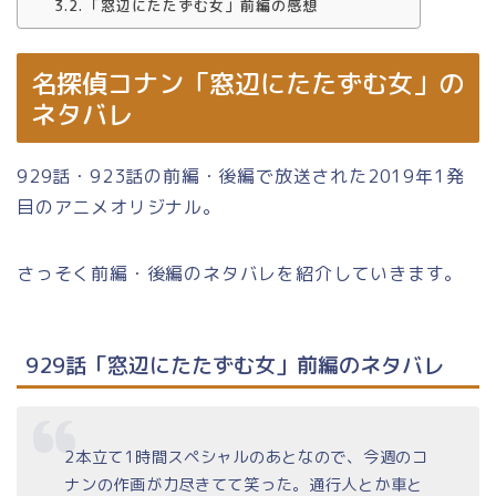
「窓辺にたたずむ女」前編の感想
名探偵コナン「窓辺にたたずむ女」の
ネタバレ
929話・923話の前編・後編で放送された2019年1発
目のアニメオリジナル。
さっそく前編・後編のネタバレを紹介していきます。
929話「窓辺にたたずむ女」前編のネタバレ
2本立て1時間スペシャルのあとなので、今週のコ
ナンの作画が力尽きてて笑った。通行人とか車と