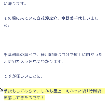
い帰ります。
その場に来ていた
立花淳之介、今野美千代
もいまし
た。
千葉刑事の調べで、緑川紗季は自分で屋上に向かった
と防犯カメラを見てわかります。
ですが怪しいことに、
手袋もしておらず、しかも屋上に向かった後1時間後に
転落してきたのです！