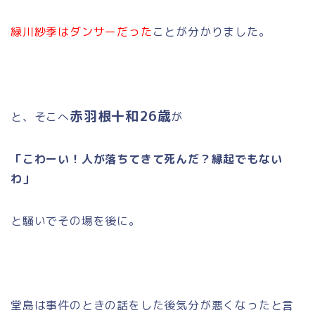
緑川紗季はダンサーだった
ことが分かりました。
赤羽根十和26歳
と、そこへ
が
「こわーい！人が落ちてきて死んだ？縁起でもない
わ」
と騒いでその場を後に。
堂島は事件のときの話をした後気分が悪くなったと言