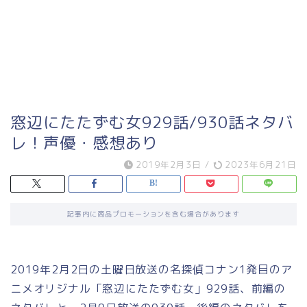
窓辺にたたずむ女929話/930話ネタバ
レ！声優・感想あり
2019年2月3日
/
2023年6月21日
記事内に商品プロモーションを含む場合があります
2019年2月2日の土曜日放送の名探偵コナン1発目のア
ニメオリジナル「窓辺にたたずむ女」929話、前編の