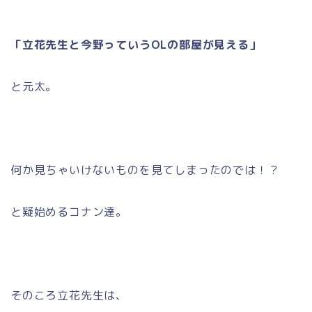
「立花先生と今野っていうOLの部屋が見える」
と元太。
何か見ちゃいけないものを見てしまったのでは！？
と疑始めるコナン達。
そのころ立花先生は、