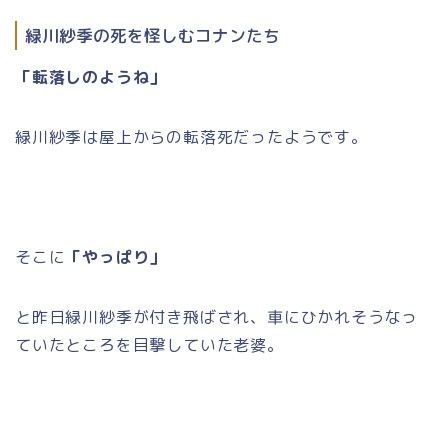
緑川紗季の死を怪しむコナンたち
「転落しのようね」
緑川紗季は屋上からの転落死だったようです。
そこに
「やっぱり」
と昨日緑川紗季が付き飛ばされ、車にひかれそうなっ
ていたところを目撃していた老婆。