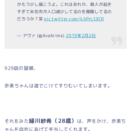
かもう少し描こうよ。これはあれか、殺人が起き
すぎて米花市が人口減少してるのを揶揄してるの
だろうか？笑
pic.twitter.com/jLhPrLSXCR
— アヴァ (@AvaArima)
2019年2月2日
929話の冒頭、
歩美ちゃんは道でこけてすりむいてしまいます。
緑川紗希（28歳）
それをみた
は、声をかけ、歩美ち
ゃんを自宅にあげて手当してくれます。