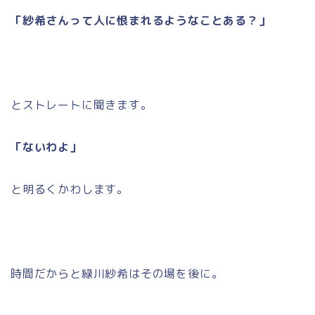
「紗希さんって人に恨まれるようなことある？」
とストレートに聞きます。
「ないわよ」
と明るくかわします。
時間だからと緑川紗希はその場を後に。