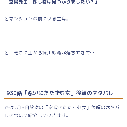
「堂島先生、探し物は見つかりましたか？」
とマンションの前にいる堂島。
と、そこに上から緑川紗希が落ちてきて…
930話「窓辺にたたずむ女」後編のネタバレ
では2月9日放送の「窓辺にたたずむ女」後編のネタバ
レについて紹介していきます。