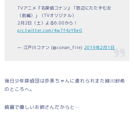
TVアニメ『名探偵コナン』「窓辺にたたずむ女
（前編）」（TVオリジナル）
2月2日（土）よる6:00から！
pic.twitter.com/4w7f4zYBe0
— 江戸川コナン (@conan_file)
2019年2月1日
後日少年探偵団は歩美ちゃんに連れられまた緑川紗希
のところへ。
綺麗で優しいお姉さんだからと…