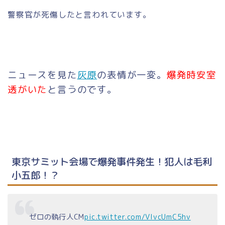
警察官が死傷したと言われています。
ニュースを見た
灰原
の表情が一変。
爆発時安室
透がいた
と言うのです。
東京サミット会場で爆発事件発生！犯人は毛利
小五郎！？
ゼロの執行人CM
pic.twitter.com/VIvcUmC5hv