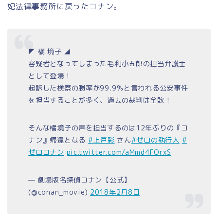
妃法律事務所に戻ったコナン。
◤ 橘 境子 ◢
容疑者となってしまった毛利小五郎の担当弁護士
として登場！
起訴した検察の勝率が99.9％と言われる公安事件
を担当することが多く、過去の裁判は全敗！
そんな橘境子の声を担当するのは12年ぶりの『コ
ナン』帰還となる
#上戸彩
さん
#ゼロの執行人
#
ゼロコナン
pic.twitter.com/aMmd4FOrxS
— 劇場版名探偵コナン【公式】
(@conan_movie)
2018年2月8日