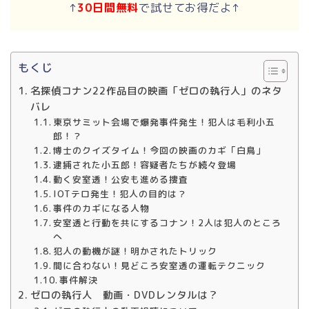
↑
30日間無料
で試せてお得だよ↑
もくじ
名探偵コナン22作品目の映画「ゼロの執行人」のネタ
バレ
東京サミット会場で爆発事件発生！犯人は毛利小五
郎！？
博士のクイズタイム！今回の映画のカギ「白鳥」
逮捕された小五郎！容疑者たちが続々登場
動く安室透！公安も進める捜査
IOTテロ発生！犯人の目的は？
事件のカギになる人物
安室透と行動を共にするコナン！2人は犯人のところ
へ
犯人の動機が謎！明かされたトリック
間に合わない！見どころ安室透の運転テクニック
事件解決
ゼロの執行人 動画・DVDレンタルは？