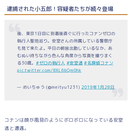
逮捕された小五郎！容疑者たちが続々登場
後、東京1日目に到着後直ぐに行ったコナンゼロの
執行人聖地巡り。安室さんの所属している警察庁
も見て来たよ。平日の朝皆出勤しているなか、あ
むぬい持ちながら色んな角度から写真を撮りまく
る30歳。
#ゼロの執行人
#安室透
#名探偵コナン
pic.twitter.com/8XL6bQm0hk
— めいちゅう (@meityu1231)
2019年1月28日
コナンは顔が風見のようにボロボロになっている安室
透と遭遇。