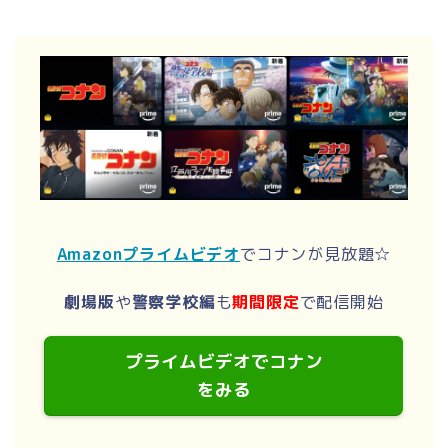
Amazonプライムビデオ
でコナンが見放題☆
劇場版
や
警察学校編
も
期間限定
で配信開始
プライムビデオでコナン
をみる