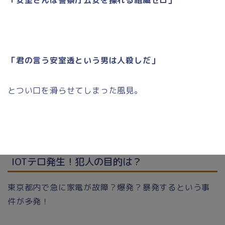
「君の言う安室透という男は人殺しだ」
とつい口を滑らせてしまった風見。
IOTテロ発生！犯人の目的は？
東京都内で急に家電が故障？爆発？暴発するという事
件が多発！