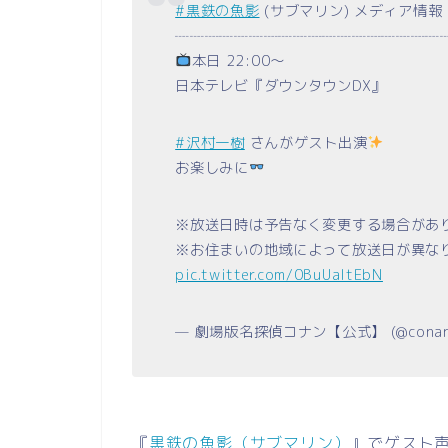
#黒鉄の魚影
(サブマリン) メディア情報
┈┈┈┈┈┈┈┈┈┈┈┈┈┈┈┈┈┈
本日 22:00〜
日本テレビ『ダウンタウンDX』
#沢村一樹
さんがゲスト出演
お楽しみに
※放送日時は予告なく変更する場合があ
※お住まいの地域によって放送日が異なり
pic.twitter.com/0BuUaItEbN
— 劇場版名探偵コナン【公式】 (@conan_
『
黒鉄の魚影（サブマリン）
』でゲスト