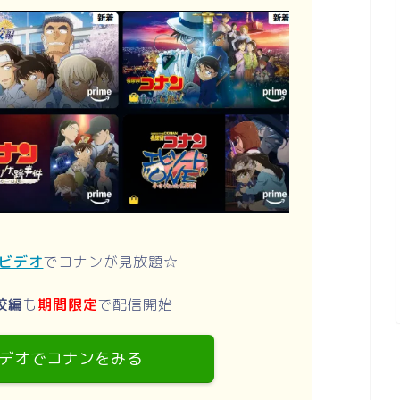
ムビデオ
でコナンが見放題☆
校編
も
期間限定
で配信開始
デオでコナンをみる