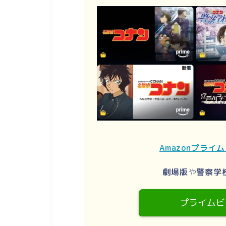
Amazonプライ
劇場版
や
警察学
プライムビ