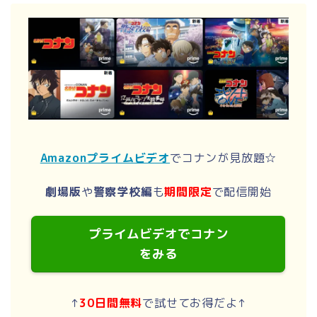
Amazonプライムビデオ
でコナンが見放題☆
劇場版
や
警察学校編
も
期間限定
で配信開始
プライムビデオでコナン
をみる
↑
30日間無料
で試せてお得だよ↑