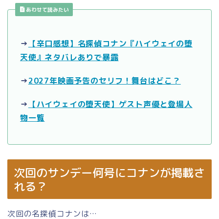
あわせて読みたい
→
【辛口感想】名探偵コナン『ハイウェイの堕
天使』ネタバレありで暴露
→
2027年映画予告のセリフ！舞台はどこ？
→
【ハイウェイの堕天使】ゲスト声優と登場人
物一覧
次回のサンデー何号にコナンが掲載さ
れる？
次回の名探偵コナンは…