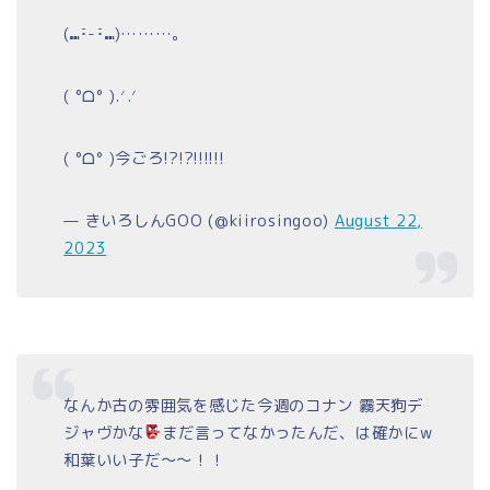
(⑉･̆-･̆⑉)………。
( °ᗝ° ).ᐟ.ᐟ
( °ᗝ° )今ごろ!?!?!!!!!!
— きいろしんGOO (@kiirosingoo)
August 22,
2023
なんか古の雰囲気を感じた今週のコナン 霧天狗デ
ジャヴかな
まだ言ってなかったんだ、は確かにw
和葉いい子だ〜〜！！