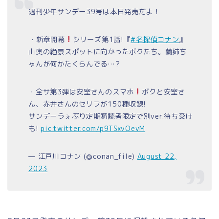
週刊少年サンデー39号は本日発売だよ！
︎・新章開幕
シリーズ第1話!『
#名探偵コナン
』
山奥の絶景スポットに向かったボクたち。蘭姉ち
ゃんが何かたくらんでる…?
・全サ第3弾は安室さんのスマホ
ボクと安室さ
ん、赤井さんのセリフが150種収録!
サンデーうぇぶり定期購読者限定で別ver.待ち受け
も!
pic.twitter.com/p9TSxvOevM
— 江戸川コナン (@conan_file)
August 22,
2023