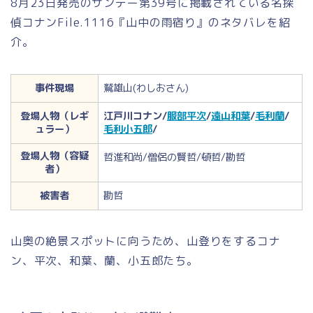
8月23日発売のサンデー第39号に掲載されている名探
偵コナンFile.1116『山中の雨宿り』のネタバレを紹
介。
事件現場
鷲雄山(わしおさん)
登場人物（レギ
江戸川コナン/
服部平次
/
遠山和葉
/
毛利蘭
/
ュラー）
毛利小五郎
/
登場人物（容疑
哲進和尚/僧侶の賢哲/頓哲/勘哲
者）
被害者
勘哲
山奥の絶景スポットに向うため、山登りをするコナ
ン、平次、和葉、蘭、小五郎たち。