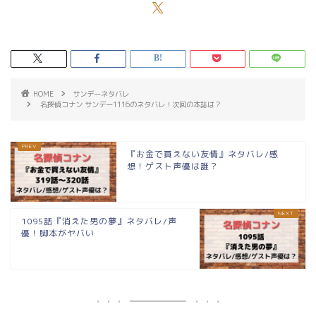
HOME
サンデーネタバレ
名探偵コナン サンデー1116のネタバレ！次回の本誌は？
『お金で買えない友情』ネタバレ/感
想！ゲスト声優は誰？
1095話『消えた男の夢』ネタバレ/声
優！脚本がヤバい