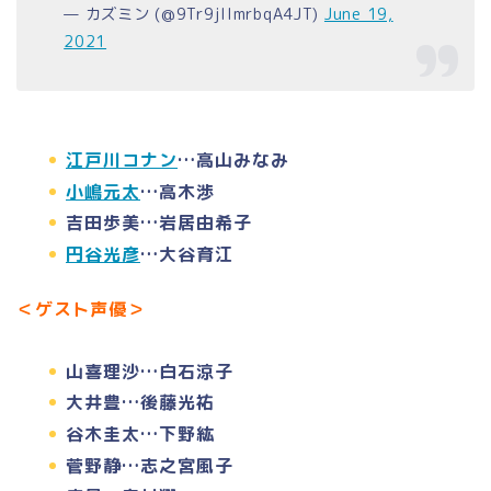
— カズミン (@9Tr9jIlmrbqA4JT)
June 19,
2021
江戸川コナン
…高山みなみ
小嶋元太
…高木渉
吉田歩美…岩居由希子
円谷光彦
…大谷育江
＜ゲスト声優＞
山喜理沙…白石涼子
大井豊…後藤光祐
谷木圭太…下野紘
菅野静…志之宮風子