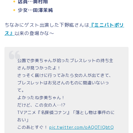
店員…奥村翔
少女…田澤茉純
ちなみにゲスト出演した下野紘さんは
『ミニパトポリ
ス』
以来の登場かな～
公園で歩美ちゃんが拾ったブレスレットの持ち主
さんが見つかったよ！
さっそく届けに行ってみたら女の人が出てきて、
ブレスレットはお兄さんのものに間違いないっ
て。
よかったね歩美ちゃん！
だけど、この女の人…!?
TVアニメ『名探偵コナン』「落とし物は事件のに
おい」
このあとすぐ！
pic.twitter.com/oAQOTIQbtQ