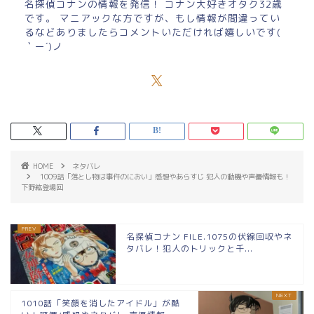
名探偵コナンの情報を発信！ コナン大好きオタク32歳
です。 マニアックな方ですが、もし情報が間違ってい
るなどありましたらコメントいただければ嬉しいです(
｀ー´)ノ
HOME
ネタバレ
1009話「落とし物は事件のにおい」感想やあらすじ 犯人の動機や声優情報も！
下野紘登場回
名探偵コナン FILE.1075の伏線回収やネ
タバレ！犯人のトリックと千...
1010話「笑顔を消したアイドル」が酷