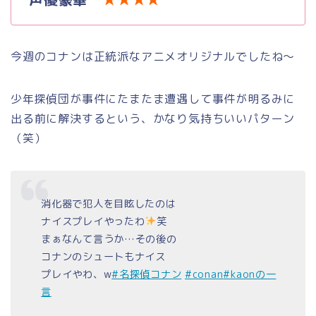
今週のコナンは正統派なアニメオリジナルでしたね～
少年探偵団が事件にたまたま遭遇して事件が明るみに
出る前に解決するという、かなり気持ちいいパターン
（笑）
消化器で犯人を目眩したのは
ナイスプレイやったわ
笑
まぁなんて言うか…その後の
コナンのシュートもナイス
プレイやわ、w
#名探偵コナン
#conan
#kaonの一
言