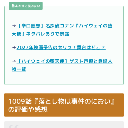
あわせて読みたい
→
【辛口感想】名探偵コナン『ハイウェイの堕
天使』ネタバレありで暴露
→
2027年映画予告のセリフ！舞台はどこ？
→
【ハイウェイの堕天使】ゲスト声優と登場人
物一覧
1009話『落とし物は事件のにおい』
の評価や感想