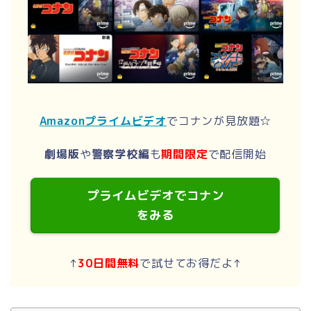
Amazonプライムビデオ
でコナンが見放題☆
劇場版
や
警察学校編
も
期間限定
で配信開始
プライムビデオでコナン
をみる
↑
30日間無料
で試せてお得だよ↑