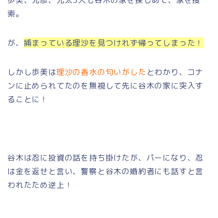
歩美、光彦、元太3人も谷木の家を探しあて、家を捜
索。
が、
捕まっている理沙を見つけれず帰ってしまった！
しかし歩美は
理沙の香水の匂いがした
とわかり、コナ
ンに止められてたのを無視して先に谷木の家に突入す
ることに！
谷木は忍に投資の話を持ち掛けたが、パーになり、忍
は金を返せと言い、警察と谷木の婚約者にも話すと言
われたため逆上！