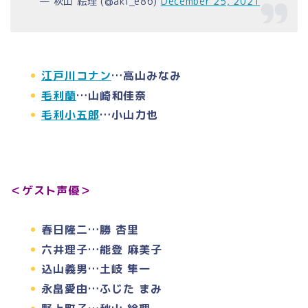
— 秋山 絵理 (@aki_e86)
December 25, 2021
江戸川コナン
…高山みなみ
毛利蘭
…山崎和佳奈
毛利小五郎
…小山力也
＜ゲスト声優＞
春日隆二…勝 杏里
六井理子…能登 麻美子
込山義男…土岐 隼一
永畠愛由…ふじた まみ