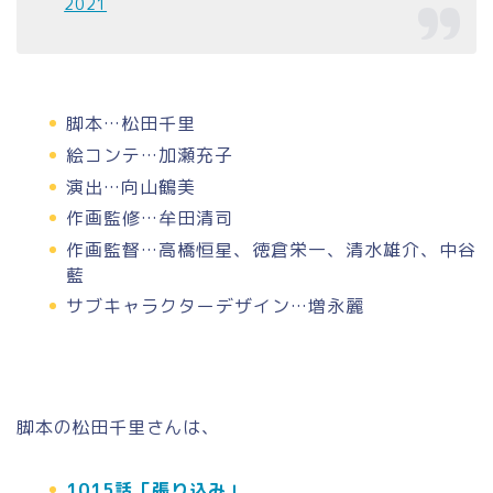
2021
脚本…松田千里
絵コンテ…加瀬充子
演出…向山鶴美
作画監修…牟田清司
作画監督…高橋恒星、徳倉栄一、清水雄介、中谷
藍
サブキャラクターデザイン…増永麗
脚本の松田千里さんは、
1015話「張り込み」