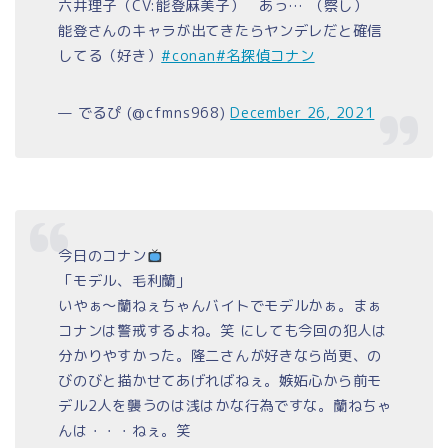
六井理子（CV:能登麻美子） あっ… （察し）
能登さんのキャラが出てきたらヤンデレだと確信
してる（好き）
#conan
#名探偵コナン
— でるぴ (@cfmns968)
December 26, 2021
今日のコナン
「モデル、毛利蘭」
いやぁ～蘭ねぇちゃんバイトでモデルかぁ。まぁ
コナンは警戒するよね。笑 にしても今回の犯人は
分かりやすかった。隆二さんが好きなら尚更、の
びのびと描かせてあげればねぇ。嫉妬心から前モ
デル2人を襲うのは浅はかな行為ですな。蘭ねちゃ
んは・・・ねぇ。笑