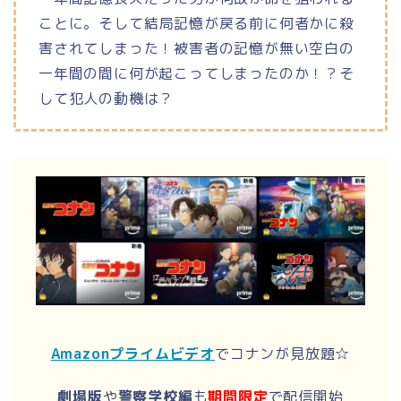
ことに。そして結局記憶が戻る前に何者かに殺
害されてしまった！被害者の記憶が無い空白の
一年間の間に何が起こってしまったのか！？そ
して犯人の動機は？
Amazonプライムビデオ
でコナンが見放題☆
劇場版
や
警察学校編
も
期間限定
で配信開始