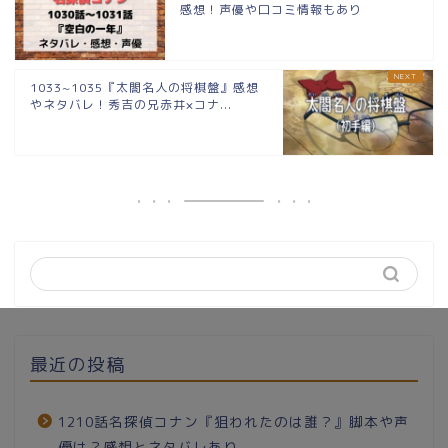
感想！声優や口コミ情報もあり
1033~1035『太閤名人の将棋盤』感想
やネタバレ！秀吉の兄赤井×コナ...
最近の投稿
1210話名探偵コナン『狙われたのは誰？』脚本や声
優は？感想とネタバレあり