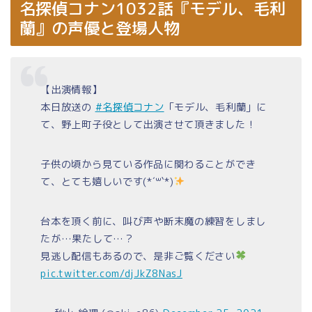
名探偵コナン1032話『モデル、毛利
蘭』の声優と登場人物
【出演情報】
本日放送の
#名探偵コナン
「モデル、毛利蘭」に
て、野上町子役として出演させて頂きました！
子供の頃から見ている作品に関わることができ
て、とても嬉しいです(*´꒳​`*)
台本を頂く前に、叫び声や断末魔の練習をしまし
たが…果たして…？
見逃し配信もあるので、是非ご覧ください
pic.twitter.com/djJkZ8NasJ