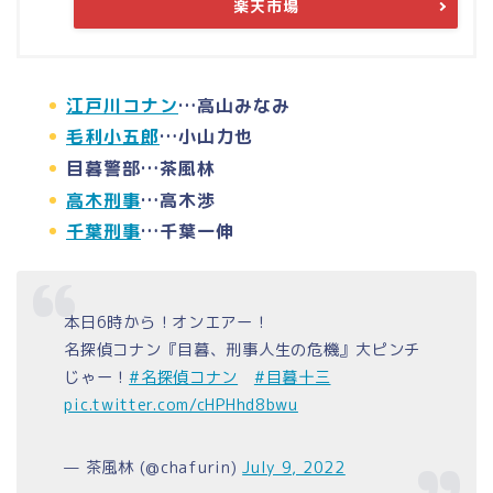
楽天市場
江戸川コナン
…高山みなみ
毛利小五郎
…小山力也
目暮警部…茶風林
高木刑事
…高木渉
千葉刑事
…千葉一伸
本日6時から！オンエアー！
名探偵コナン『目暮、刑事人生の危機』大ピンチ
じゃー！
#名探偵コナン
#目暮十三
pic.twitter.com/cHPHhd8bwu
— 茶風林 (@chafurin)
July 9, 2022