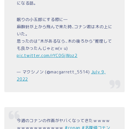
になる話｡
眠りの小五郎にする際に―
麻酔針が上から飛んで来た時､コナン君は木の上に
いた｡
思ったのは”木があるなら､木の後ろから”推理して
も良かったんじゃとw(v u)
pic.twitter.com/rYC0GjWoz2
— マクシノン (@macgarrett_5514)
July 9,
2022
今週のコナンの作画がヤバくなってきたｗｗｗｗ
ｗｗｗｗｗｗｗｗｗｗｗ
#conan
#名探偵コナン