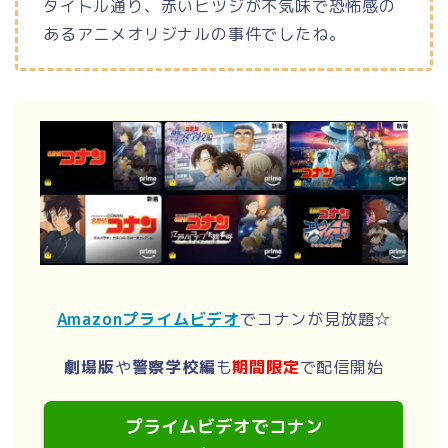
タイトル通り、赤いヒツジが不気味で恐怖感の
あるアニメオリジナルの事件でしたね。
Amazonプライムビデオ
でコナンが見放題☆
劇場版
や
警察学校編
も
期間限定
で配信開始
プライムビデオでコナン