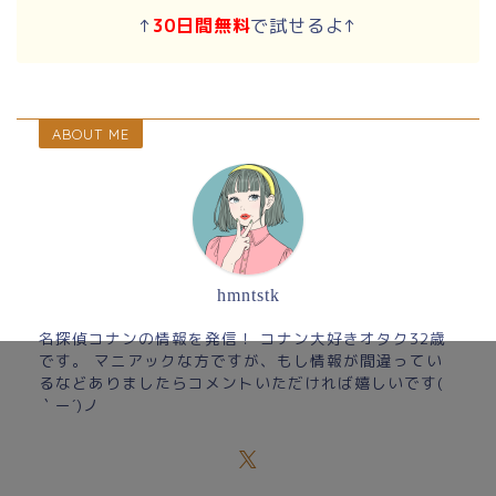
↑
30日間無料
で試せるよ↑
ABOUT ME
hmntstk
名探偵コナンの情報を発信！ コナン大好きオタク32歳
です。 マニアックな方ですが、もし情報が間違ってい
るなどありましたらコメントいただければ嬉しいです(
｀ー´)ノ