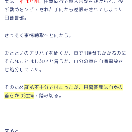
実は
三年ほど前
、任意同行で殺人容疑をかけられ、役
所勤めをクビにされた手向から逆恨みされてしまった
目暮警部。
さっそく事情聴取へと向かう。
おとといのアリバイを聞くが、車で1時間もかかるのに
そんなことはしないと言うが、自分の車を自損事故さ
せ処分していた。
そのため
証拠不十分ではあったが、目暮警部は自身の
首をかけ逮捕
に踏み切る。
すると