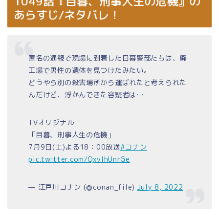
1049話『目暮、刑事人生の危機』の
あらすじ/ネタバレ！
匿名の通報で現場に到着した目暮警部たちは、廃
工場で男性の遺体を見つけたみたい。
どうやら別の殺害場所から運ばれたと考えられた
んだけど、浮かんできた容疑者は…
TVオリジナル
「目暮、刑事人生の危機」
7月9日(土)よる18：00放送
#コナン
pic.twitter.com/QxvlhUnrGe
— 江戸川コナン (@conan_file)
July 8, 2022