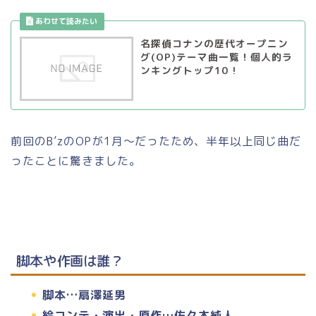
名探偵コナンの歴代オープニン
グ(OP)テーマ曲一覧！個人的ラ
ンキングトップ10 !
前回のB’zのOPが1月～だったため、半年以上同じ曲だ
ったことに驚きました。
脚本や作画は誰？
脚本…扇澤延男
絵コンテ・演出・原作…佐々木純人