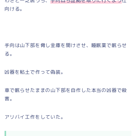
わざと一芝居うち、
手向自ら証拠を取りに行くよう
仕
向ける。
手向は山下部を脅し金庫を開けさせ、睡眠薬で眠らせ
る。
凶器を粘土で作って偽装。
車で眠らせたままの山下部を自作した本当の凶器で殺
害。
アリバイ工作をしていた。