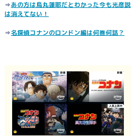
⇒
あの方は烏丸蓮耶だとわかった今も光彦説
は消えてない！
⇒
名探偵コナンのロンドン編は何巻何話？