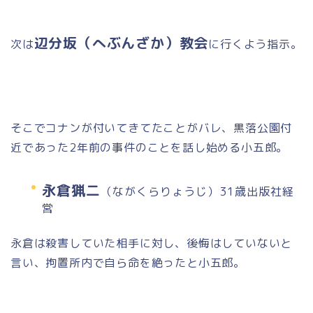
辺分坂（へぶんざか）教会
次は
に行くよう指示。
そこでコナンが付いてきてたことがバレ、黒落公園付
近であった2年前の事件のことを話し始める小五郎。
永倉猟二
（ながくらりょうじ）31歳出版社経
営
永倉は殺害していた相手に対し、後悔はしていないと
言い、拘置所内で自ら命を絶ったと小五郎。