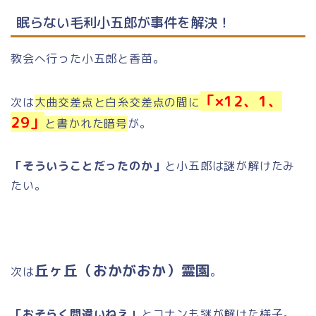
眠らない毛利小五郎が事件を解決！
教会へ行った小五郎と香苗。
「×12、1、
次は
大曲交差点と白糸交差点の間に
29」
と書かれた暗号
が。
「そういうことだったのか」
と小五郎は謎が解けたみ
たい。
丘ヶ丘（おかがおか）霊園
次は
。
「おそらく間違いねえ」
とコナンも謎が解けた様子。