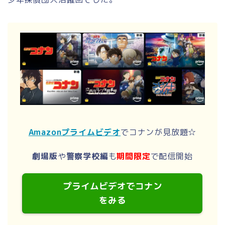
Amazonプライムビデオ
でコナンが見放題☆
劇場版
や
警察学校編
も
期間限定
で配信開始
プライムビデオでコナン
をみる