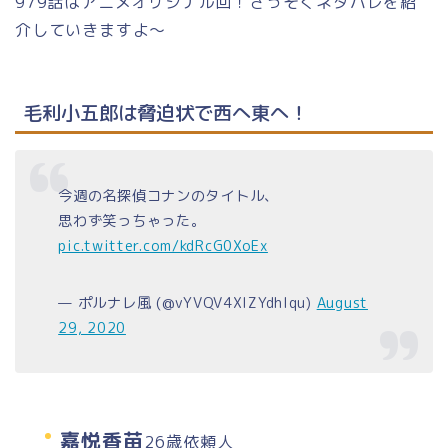
979話はアニメオリジナル回！さっそくネタバレを紹
介していきますよ～
毛利小五郎は脅迫状で西へ東へ！
今週の名探偵コナンのタイトル、
思わず笑っちゃった。
pic.twitter.com/kdRcG0XoEx
— ポルナレ風 (@vYVQV4XIZYdhIqu)
August
29, 2020
嘉悦香苗
26歳依頼人