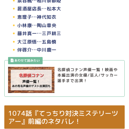
泉谷楓…相川奈都姫
居酒屋店長…松本大
恵理子…神代知衣
小林康…陶山章央
藤井真一…三戸耕三
大江原悟…五島慎
伴啓介…中川慶一
名探偵コナン声優一覧！映画や
本編出演の女優/芸人/サッカー
選手まで出演！
1074話『てっちり対決ミステリーツ
アー』前編のネタバレ！