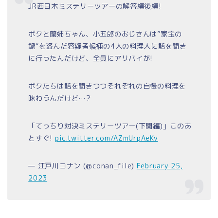
JR西日本ミステリーツアーの解答編後編!
ボクと蘭姉ちゃん、小五郎のおじさんは”家宝の
鍋“を盗んだ容疑者候補の4人の料理人に話を聞き
に行ったんだけど、全員にアリバイが!
ボクたちは話を聞きつつそれぞれの自慢の料理を
味わうんだけど…?
「てっちり対決ミステリーツアー(下関編)」このあ
とすぐ!
pic.twitter.com/AZmUrpAeKv
— 江戸川コナン (@conan_file)
February 25,
2023