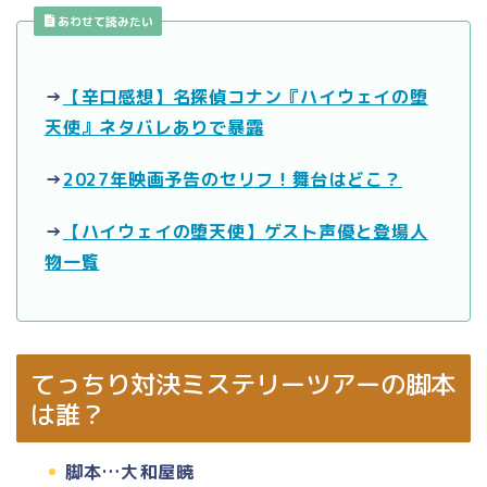
あわせて読みたい
→
【辛口感想】名探偵コナン『ハイウェイの堕
天使』ネタバレありで暴露
→
2027年映画予告のセリフ！舞台はどこ？
→
【ハイウェイの堕天使】ゲスト声優と登場人
物一覧
てっちり対決ミステリーツアーの脚本
は誰？
脚本…大和屋暁