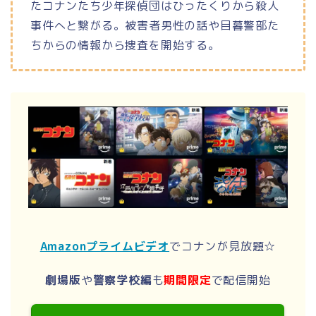
たコナンたち少年探偵団はひったくりから殺人
事件へと繋がる。被害者男性の話や目暮警部た
ちからの情報から捜査を開始する。
Amazonプライムビデオ
でコナンが見放題☆
劇場版
や
警察学校編
も
期間限定
で配信開始