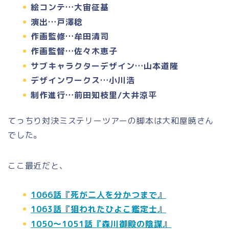
絵コンテ…大宙征基
演出…戸澤稔
作画監修…牟田清司
作画監督…佐々木恵子
サブキャラクターデザイン…山本道隆
デザインワークス…小川浩
制作進行…前田知枝里/大井涼平
てっちり対決ミステリーツアーの脚本は大和屋暁さん
でした。
ここ最近だと、
1066話『死が二人を分かつまで』
1063話『狙われたひよこ鑑定士』
1050～1051話『森川御殿の陰謀』