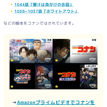
1044話『豚汁は命がけの合図』
1036~1037話『ホワイトアウト』
などの脚本をコナンではされています。
→
Amazonプライムビデオでコナンを