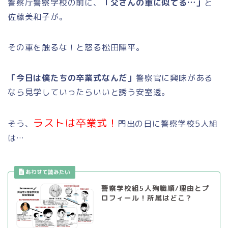
警察庁警察学校の前に、
「父さんの車に似てる…」
と
佐藤美和子が。
その車を触るな！と怒る松田陣平。
「今日は僕たちの卒業式なんだ」
警察官に興味がある
なら見学していったらいいと誘う安室透。
ラストは卒業式！
そう、
門出の日に警察学校5人組
は…
警察学校組5人殉職順/理由とプ
ロフィール！所属はどこ？