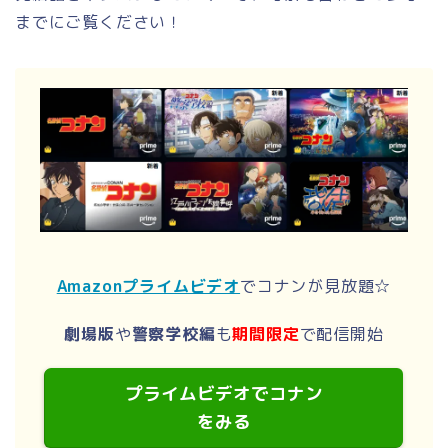
までにご覧ください！
Amazonプライムビデオ
でコナンが見放題☆
劇場版
や
警察学校編
も
期間限定
で配信開始
プライムビデオでコナン
をみる