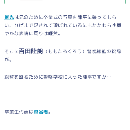
景光
は兄のために卒業式の写真を陣平に撮ってもら
い、ひげまで足されて遊ばれているにもかかわらず穏
やかな表情に周りは唖然。
百田陸朗
そこに
（ももたろくろう）警視総監の祝辞
が。
総監を殴るために警察学校に入った陣平ですが…
卒業生代表は
降谷零
。