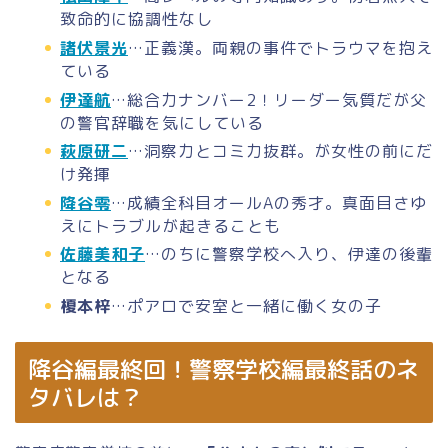
致命的に協調性なし
諸伏景光
…正義漢。両親の事件でトラウマを抱え
ている
伊達航
…総合力ナンバー2！リーダー気質だが父
の警官辞職を気にしている
萩原研二
…洞察力とコミ力抜群。が女性の前にだ
け発揮
降谷零
…成績全科目オールAの秀才。真面目さゆ
えにトラブルが起きることも
佐藤美和子
…のちに警察学校へ入り、伊達の後輩
となる
榎本梓
…ポアロで安室と一緒に働く女の子
降谷編最終回！警察学校編最終話のネ
タバレは？