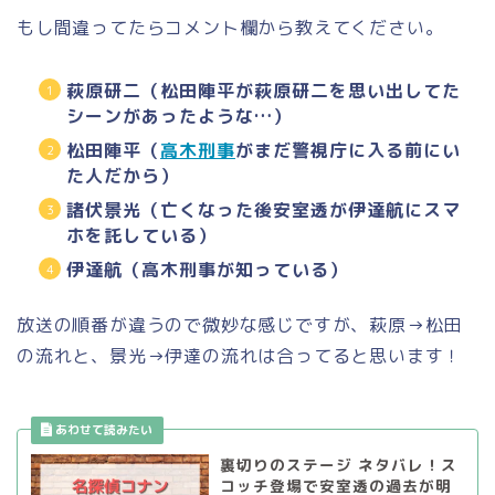
もし間違ってたらコメント欄から教えてください。
萩原研二（松田陣平が萩原研二を思い出してた
シーンがあったような…）
松田陣平（
高木刑事
がまだ警視庁に入る前にい
た人だから）
諸伏景光（亡くなった後安室透が伊達航にスマ
ホを託している）
伊達航（高木刑事が知っている）
放送の順番が違うので微妙な感じですが、萩原→松田
の流れと、景光→伊達の流れは合ってると思います！
裏切りのステージ ネタバレ！ス
コッチ登場で安室透の過去が明