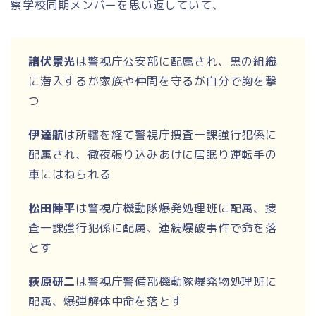
察学校同期メンバーを思い返していて、
諸伏景光
は警視庁公安部に配属され、黒の組織
に潜入するが家族や仲間を守るが自分で胸を撃
つ
伊達航
は所轄を経て警視庁捜査一課強行犯係に
配属され、徹夜張り込みあけに居眠り運転手の
車にはねられる
松田陣平
は警視庁機動隊爆発処理班に配属、捜
査一課強行犯係に配属、連続爆破事件で命を落
とす
萩原研二
は警視庁警備部機動隊爆発物処理班に
配属、爆弾解体中命を落とす