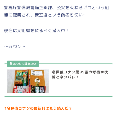
警視庁警備局警備企画課、公安を束ねるゼロという組
織に配属され、安室透という偽名を使い…
現在は某組織を探るべく潜入中！
～おわり～
名探偵コナン第99巻の考察や伏
線とネタバレ！
↑名探偵コナンの最新刊はもう読んだ？