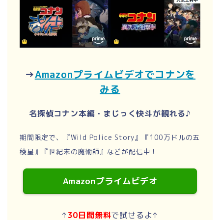
→
Amazonプライムビデオでコナンを
みる
名探偵コナン本編・まじっく快斗が観れる♪
期間限定で、『Wild Police Story』『100万ドルの五
稜星』『世紀末の魔術師』などが配信中！
Amazonプライムビデオ
↑
30日間無料
で試せるよ↑