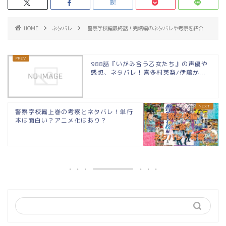
HOME
ネタバレ
警察学校編最終話！完結編のネタバレや考察を紹介
988話『いがみ合う乙女たち』の声優や
感想、ネタバレ！喜多村英梨/伊藤か...
警察学校編上巻の考察とネタバレ！単行
本は面白い？アニメ化はあり？