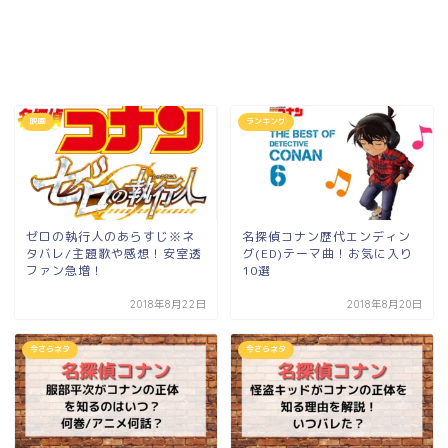
映画
ランキング
ゼロの執行人のあらすじ※ネ
名探偵コナン歴代エンディン
タバレ/主題歌や感想！安室透
グ(ED)テーマ曲！お気に入り
ファン急増！
10選
2018年8月22日
2018年8月20日
今さらネタ
今さらネタ