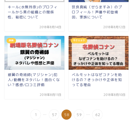
キール(水無玲奈)のプロフィ
世良真純（せらますみ）のプ
ールから黒の組織との関係
ロフィール！声優や初登場
性、秘密について
回、家族について
2018年8月14日
2018年8月12日
映画
今さらネタ
銀翼の奇術師(マジシャン)犯
ベルモットはなぜコナンを助
人/動機をネタバレ！面白くな
けるの？きっかけや正体を知
い？感想/口コミ評価
ってる理由
2018年8月11日
2018年8月10日
...
...
1
57
58
59
62