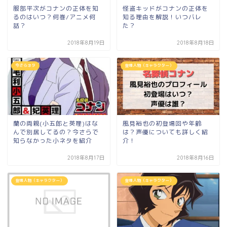
服部平次がコナンの正体を知
怪盗キッドがコナンの正体を
るのはいつ？何巻/アニメ何
知る理由を解説！いつバレ
話？
た？
2018年8月19日
2018年8月18日
今さらネタ
登場人物（キャラクター）
蘭の両親(小五郎と英理)はな
風見裕也の初登場回や年齢
んで別居してるの？今さらで
は？声優についても詳しく紹
知らなかった小ネタを紹介
介！
2018年8月17日
2018年8月16日
登場人物（キャラクター）
登場人物（キャラクター）