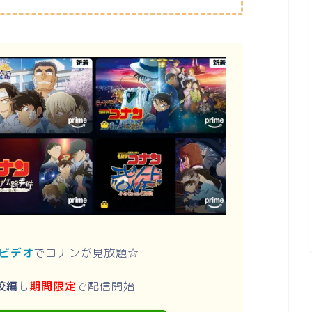
ムビデオ
でコナンが見放題☆
校編
も
期間限定
で配信開始