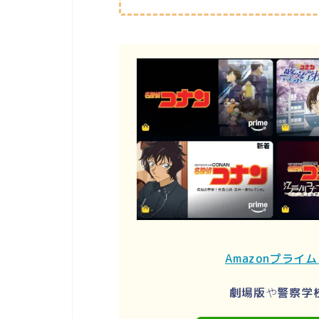
Amazonプライ
劇場版
や
警察学