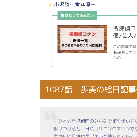
小沢勝…金丸淳一
名探偵コ
優/芸人
この記事では
名探偵コナン
んの...
1087話『歩美の絵日記
ボクと少年探偵団のみんなで街を歩いて
駆けつけると、日焼けサロンのマシンで
全身には日焼け用ジェルが塗られていて