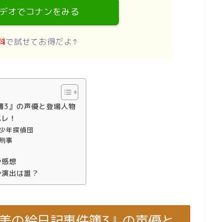
デオでコナンをみる
料
で試せてお得だよ↑
簿3』の声優と登場人物
バレ！
少年探偵団
刑事
や感想
や演出は誰？
歩美の絵日記事件簿3』の声優と