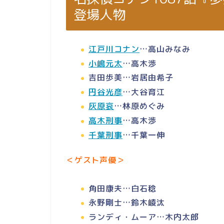
登場人物
江戸川コナン
…高山みなみ
小嶋元太
…高木渉
吉田歩美…岩居由希子
円谷光彦
…大谷育江
灰原哀
…林原めぐみ
高木刑事
…高木渉
千葉刑事
…千葉一伸
＜ゲスト声優＞
角田康夫…白石稔
永野剛士…鈴木崚汰
ランディ・ムーア…木内太郎