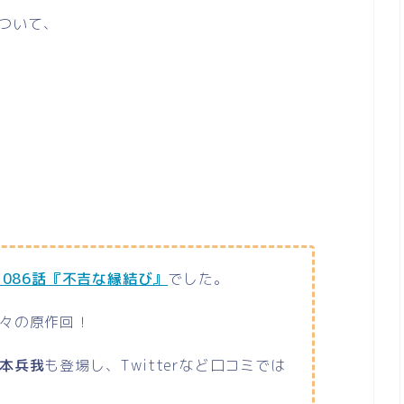
ついて、
。
～1086話『不吉な縁結び』
でした。
々の原作回！
本兵我
も登場し、Twitterなど口コミでは