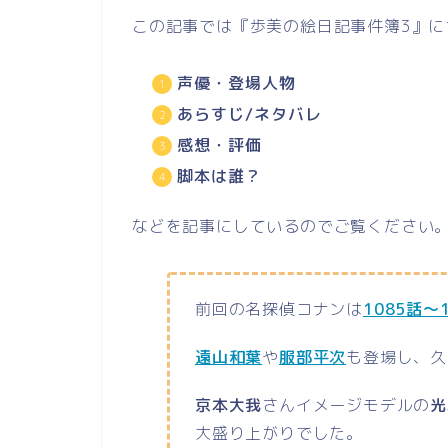
この記事では『歩美の絵日記事件簿3』に
声優・登場人物
あらすじ/ネタバレ
感想・評価
脚本は誰？
などを記事にしているのでご覧ください
前回の名探偵コナンは
1085話
遠山和葉
や
服部平次
も登場し、久
京本大我
さんイメージモデルの
光
大盛り上がりでした。