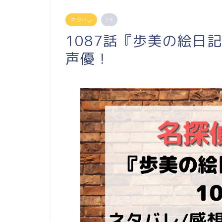
ネタバレ
PR
1087話『歩美の絵日
声優！