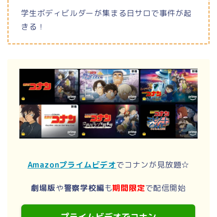
学生ボディビルダーが集まる日サロで事件が起
きる！
Amazonプライムビデオ
でコナンが見放題☆
劇場版
や
警察学校編
も
期間限定
で配信開始
プライムビデオでコナン