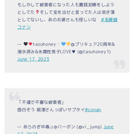
もしかして被害者になった人も賽銭泥棒をしよう
としてた
そして金を出せと言ってた人は突き落
としてないし、あのお婆さんも怪しいな
#名探偵
コナン
—
tasuhoney
@プリキュア20周年&
潜水済み&氷属性男子LOVE♥ (@tasuhoney1)
June 17, 2023
「不運で不審な被害者」
面白そう 扇澤さんっぽいサブタイ
#conan
— あらのぎ中毒⊿＠バーボン (@vi_jump)
June