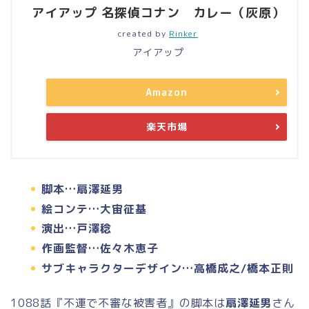
アイアップ 名探偵コナン カレー（灰原）
created by
Rinker
アイアップ
Amazon
楽天市場
脚本…扇澤延男
絵コンテ…大宙征基
演出…戸澤稔
作画監督…佐々木恵子
サブキャラクターデザイン…高橋成之/橋本正則
1088話『不運で不審な被害者』の脚本は
扇澤延男
さん