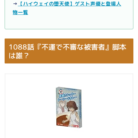
→
【ハイウェイの堕天使】ゲスト声優と登場人
物一覧
1088話『不運で不審な被害者』脚本
は誰？