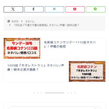
HOME
ネタバレ
1088話『不運で不審な被害者』ネタバレ/声優！脚本は誰？
名探偵コナンサンデー1115話ネタバ
レ！伊織の秘密
1089話『天才レストラン』ネタバレ/声
優！脚本は浦沢義雄？