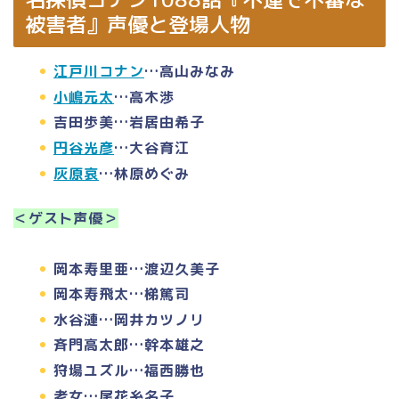
被害者』声優と登場人物
江戸川コナン
…高山みなみ
小嶋元太
…高木渉
吉田歩美…岩居由希子
円谷光彦
…大谷育江
灰原哀
…林原めぐみ
＜ゲスト声優＞
岡本寿里亜…渡辺久美子
岡本寿飛太…梯篤司
水谷漣…岡井カツノリ
斉門高太郎…幹本雄之
狩場ユズル…福西勝也
老女…尾花糸名子