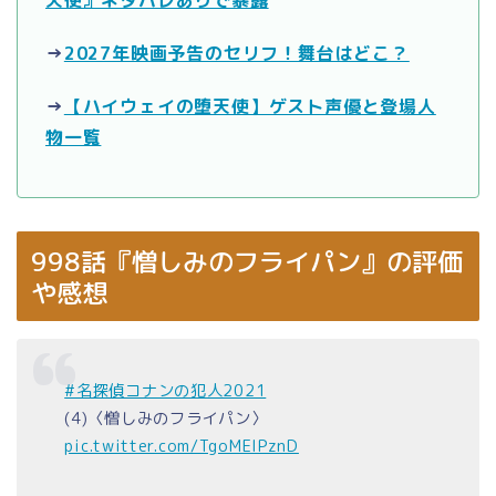
天使』ネタバレありで暴露
→
2027年映画予告のセリフ！舞台はどこ？
→
【ハイウェイの堕天使】ゲスト声優と登場人
物一覧
998話『憎しみのフライパン』の評価
や感想
#名探偵コナンの犯人2021
(4)〈憎しみのフライパン〉
pic.twitter.com/TgoMEIPznD