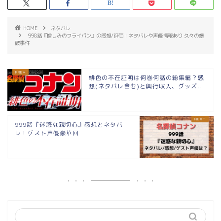
HOME
ネタバレ
998話『憎しみのフライパン』の感想/評価！ネタバレや声優情報あり 久々の爆
破事件
緋色の不在証明は何巻何話の総集編？感
想(ネタバレ含む)と興行収入、グッズ...
999話『迷惑な親切心』感想とネタバ
レ！ゲスト声優豪華回