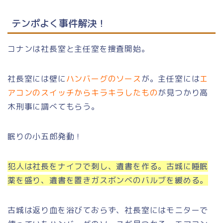
テンポよく事件解決！
コナンは社長室と主任室を捜査開始。
社長室には壁に
ハンバーグのソース
が。主任室には
エ
アコンのスイッチからキラキラしたもの
が見つかり高
木刑事に調べてもらう。
眠りの小五郎発動！
犯人は社長をナイフで刺し、遺書を作る。古城に睡眠
薬を盛り、遺書を置きガスボンベのバルブを緩める。
古城は返り血を浴びておらず、社長室にはモニターで