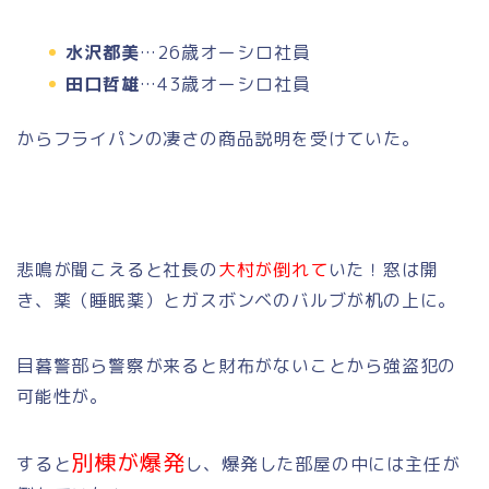
水沢都美
…26歳オーシロ社員
田口哲雄
…43歳オーシロ社員
からフライパンの凄さの商品説明を受けていた。
悲鳴が聞こえると社長の
大村が倒れて
いた！窓は開
き、薬（睡眠薬）とガスボンベのバルブが机の上に。
目暮警部ら警察が来ると財布がないことから強盗犯の
可能性が。
別棟が爆発
すると
し、爆発した部屋の中には主任が