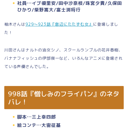
社員…イブ優里安/田中沙奈枝/珠宮夕貴/久保田
ひかり/柴野嵩大/富士渕将行
柚木さんは
929～923話『窓辺にたたずむ女』
に登場しまし
た！
川田さんはナルトの油女シノ、スクールランブルの花井春樹、
バナナフィッシュの伊部俊一など、いろんなアニメに登場され
ている声優さんでした。
998話『憎しみのフライパン』のネタ
バレ！
脚本…三上幸四郎
絵コンテ…大宙征基