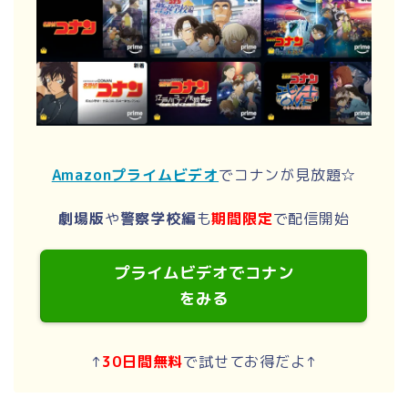
Amazonプライムビデオ
でコナンが見放題☆
劇場版
や
警察学校編
も
期間限定
で配信開始
プライムビデオでコナン
をみる
↑
30日間無料
で試せてお得だよ↑