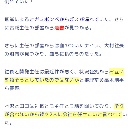
倒れていた！
鑑識によると
ガスボンベからガスが漏れて
いた。さら
に古城主任の部屋から
遺書
が見つかる。
さらに主任の部屋からは血のついたナイフ、大村社長
の財布が見つかり、血も社長のものだった。
社長と開発主任は最近仲が悪く、状況証拠から
お互い
を殺そうとしていたのではないか
と推理する高木刑事
ら警察。
水沢と田口は社長とも主任とも話を聞いており、
そり
が合わないから後々2人に会社を任せたいと言われて
い
た。