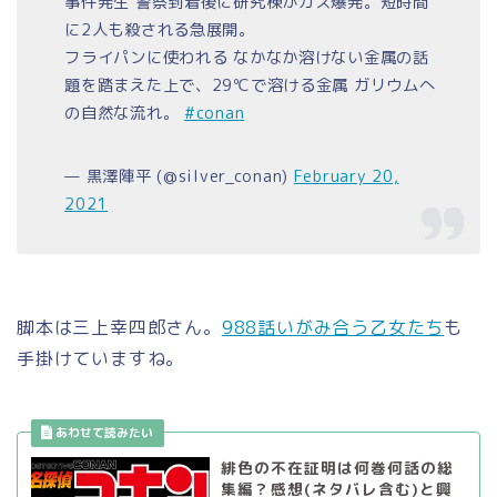
事件発生 警察到着後に研究棟がガス爆発。短時間
に2人も殺される急展開。
フライパンに使われる なかなか溶けない金属の話
題を踏まえた上で、29℃で溶ける金属 ガリウムへ
の自然な流れ。
#conan
— 黒澤陣平 (@silver_conan)
February 20,
2021
脚本は三上幸四郎さん。
988話いがみ合う乙女たち
も
手掛けていますね。
緋色の不在証明は何巻何話の総
集編？感想(ネタバレ含む)と興