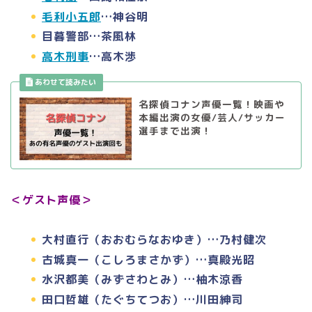
毛利小五郎
…神谷明
目暮警部…茶風林
高木刑事
…高木渉
名探偵コナン声優一覧！映画や
本編出演の女優/芸人/サッカー
選手まで出演！
＜ゲスト声優＞
大村直行（おおむらなおゆき）…乃村健次
古城真一（こしろまさかず）…真殿光昭
水沢都美（みずさわとみ）…柚木涼香
田口哲雄（たぐちてつお）…川田紳司