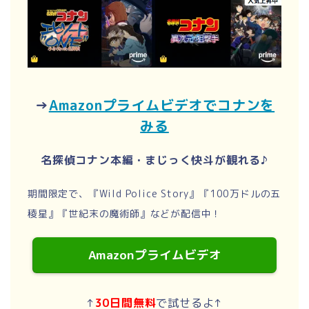
→
Amazonプライムビデオでコナンを
みる
名探偵コナン本編・まじっく快斗が観れる♪
期間限定で、『Wild Police Story』『100万ドルの五
稜星』『世紀末の魔術師』などが配信中！
Amazonプライムビデオ
↑
30日間無料
で試せるよ↑