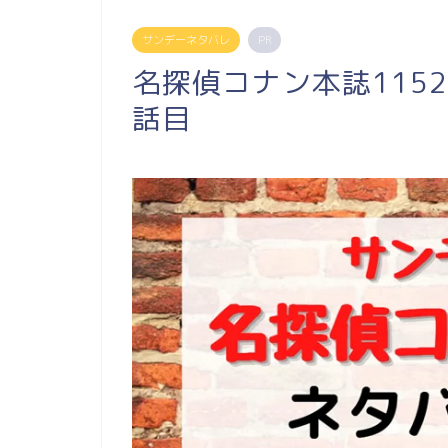
サンデーネタバレ
PR
名探偵コナン本誌115
話目