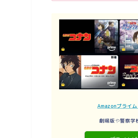
Amazonプライ
劇場版
や
警察学