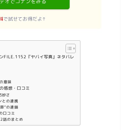
デオでコナンをみる
料
で試せてお得だよ↑
ンFILE.1152『ヤバイ写真』ネタバレ
”の意味
話の感想・口コミ
巧妙さ
ンとの連携
罪”の連鎖
誌の口コミ
52話のまとめ