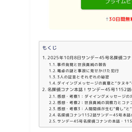
プライムビ
↑
30日間無
もくじ
2025年10月8日サンデー45号名探偵コナ
事件発覚と世良真純の報告
電卓の謎と事故に見せかけた犯行
3人の証言とそれぞれの秘密
ダイイングメッセージの真意と“タヌキ
名探偵コナン本誌！サンデー45号1152
感想・考察1：ダイイングメッセージの
感想・考察2：世良真純の洞察力とコナ
感想・考察3：人間関係が生む“脅し”と“
名探偵コナン1152話サンデー45号本
サンデー45号名探偵コナンの本誌・11