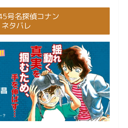
ー45号名探偵コナン
真』ネタバレ