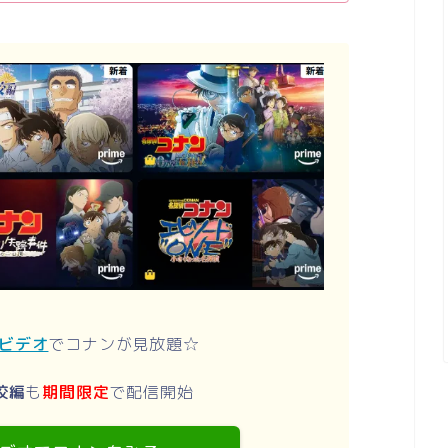
ムビデオ
でコナンが見放題☆
校編
も
期間限定
で配信開始