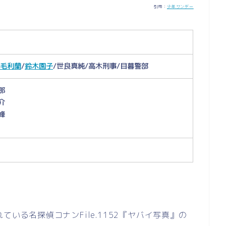
引用：
少年サンデー
毛利蘭
/
鈴木園子
/世良真純/高木刑事/目暮警部
那
介
峰
ている名探偵コナンFile.1152『ヤバイ写真』の