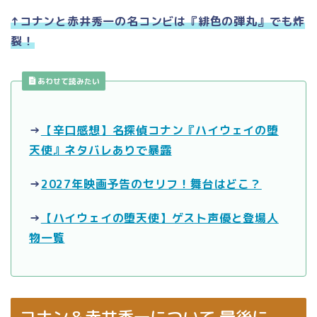
↑コナンと赤井秀一の名コンビは『緋色の弾丸』でも炸
裂！
あわせて読みたい
→
【辛口感想】名探偵コナン『ハイウェイの堕
天使』ネタバレありで暴露
→
2027年映画予告のセリフ！舞台はどこ？
→
【ハイウェイの堕天使】ゲスト声優と登場人
物一覧