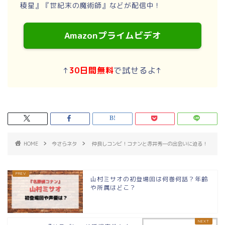
稜星』『世紀末の魔術師』などが配信中！
Amazonプライムビデオ
↑
30日間無料
で試せるよ↑
HOME
今さらネタ
仲良しコンビ！コナンと赤井秀一の出会いに迫る！
山村ミサオの初登場回は何巻何話？年齢
や所属はどこ？