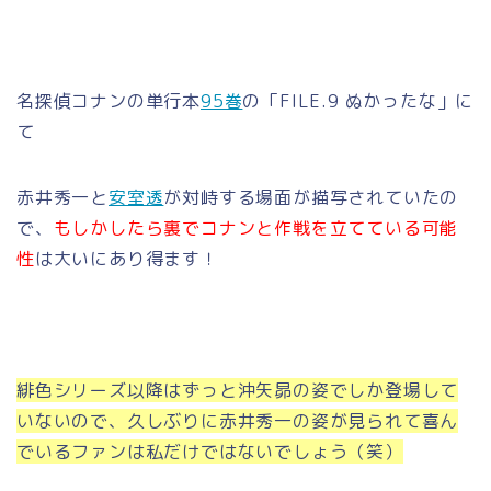
名探偵コナンの単行本
95巻
の「FILE.9 ぬかったな」に
て
赤井秀一と
安室透
が対峙する場面が描写されていたの
で、
もしかしたら裏でコナンと作戦を立てている可能
性
は大いにあり得ます！
緋色シリーズ以降はずっと沖矢昴の姿でしか登場して
いないので、久しぶりに赤井秀一の姿が見られて喜ん
でいるファンは私だけではないでしょう（笑）