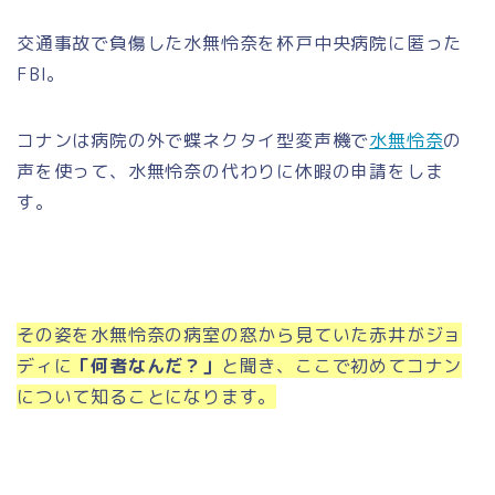
交通事故で負傷した水無怜奈を杯戸中央病院に匿った
FBI。
コナンは病院の外で蝶ネクタイ型変声機で
水無怜奈
の
声を使って、水無怜奈の代わりに休暇の申請をしま
す。
その姿を水無怜奈の病室の窓から見ていた赤井がジョ
ディに
「何者なんだ？」
と聞き、ここで初めてコナン
について知ることになります。