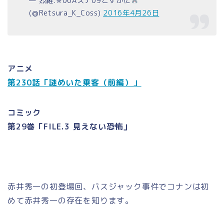
— 烈羅.✯06Aステ09こすかに
(@Retsura_K_Coss)
2016年4月26日
アニメ
第230話「謎めいた乗客（前編）」
コミック
第29巻「FILE.3 見えない恐怖」
赤井秀一の初登場回、バスジャック事件でコナンは初
めて赤井秀一の存在を知ります。