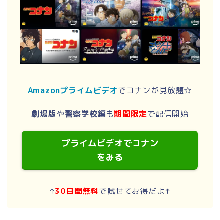
Amazonプライムビデオ
でコナンが見放題☆
劇場版
や
警察学校編
も
期間限定
で配信開始
プライムビデオでコナン
をみる
↑
30日間無料
で試せてお得だよ↑