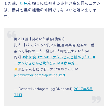
その後、
灰原
を頻りに監視する赤井の姿を見たコナン
は、赤井を黒の組織の仲間ではないかと疑い出しま
す。
第231話【謎めいた乗客(後編)】
犯人 【バスジャック犯2人組,富野美晴(座席の一番
後ろで仲間の二人に怪しい人物を伝えていた仲
間)】
#名探偵コナン
#コナクラさんと繋がりたい
#
コナン好きさんと繋がりたい
#赤井秀一
哀ちゃんを助けるコナン君かっこいい
pic.twitter.com/MpstTct0MN
— DetectiveNagomi (@DNagomi)
2017年5月
31日