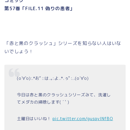
コミック
第57巻「FILE.11 偽りの患者」
「赤と黒のクラッシュ」シリーズを知らない人はいな
いでしょう！
(o´∀︎`o):.*おﾟ::は.｡:よ..*.ぅﾟ:..(o´∀︎`o)
今日は赤と黒のクラッシュシリーズみて、洗濯し
てメダカの掃除します( ´ ` )
土曜日はいいね！
pic.twitter.com/gusqvlNfBO