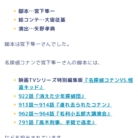
脚本…宮下隼一
絵コンテ…大宙征基
演出…矢野孝典
脚本は宮下隼一
さんでした。
名探偵コナンで
宮下隼一
さんの脚本には、
映画TVシリーズ特別編集版
『名探偵コナンVS.怪
盗キッド』
922話『消えた少年探偵団』
913話～914話『連れ去られたコナン』
962話～964話『毛利小五郎大講演会』
791話『高木刑事、手錠で逃走』
なども担当されています。