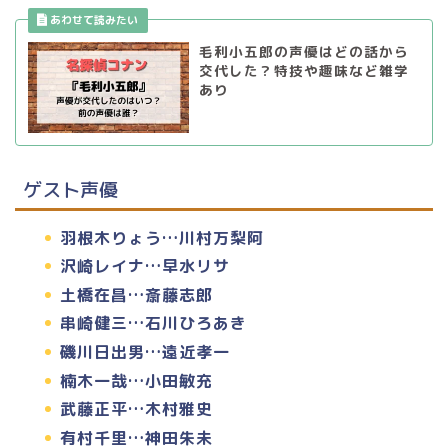
毛利小五郎の声優はどの話から
交代した？特技や趣味など雑学
あり
ゲスト声優
羽根木りょう…川村万梨阿
沢崎レイナ…早水リサ
土橋在昌…斎藤志郎
串崎健三…石川ひろあき
磯川日出男…遠近孝一
楠木一哉…小田敏充
武藤正平…木村雅史
有村千里…神田朱未