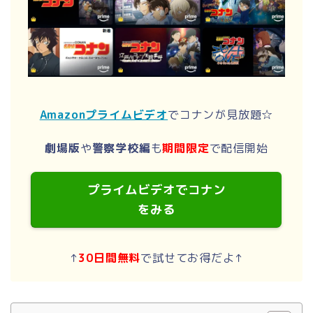
Amazonプライムビデオ
でコナンが見放題☆
劇場版
や
警察学校編
も
期間限定
で配信開始
プライムビデオでコナン
をみる
↑
30日間無料
で試せてお得だよ↑