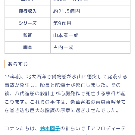
約21.5億円
興行収入
第9作目
シリーズ
山本泰一郎
監督
古内一成
脚本
あらすじ
15年前、北大西洋で貨物船が氷山に衝突して沈没する
事故が発生し、船長と航海士が死亡しました。その
後、八代造船の設計士が心臓発作で死亡する事件が起
こります。これらの事件は、豪華客船の乗員乗客全て
を巻き込む巨大な陰謀の序章に過ぎませんでした。
コナンたちは、
鈴木園子
の計らいで「アフロディーテ