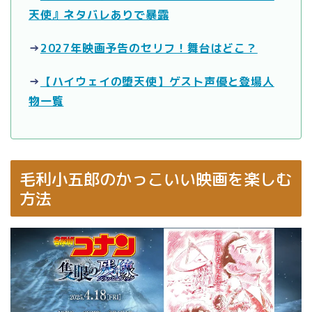
天使』ネタバレありで暴露
→
2027年映画予告のセリフ！舞台はどこ？
→
【ハイウェイの堕天使】ゲスト声優と登場人
物一覧
毛利小五郎のかっこいい映画を楽しむ
方法