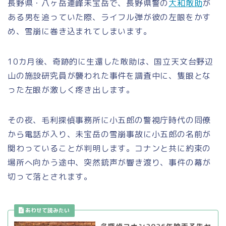
長野県・八ヶ岳連峰未宝岳で、長野県警の
大和敢助
が
ある男を追っていた際、ライフル弾が彼の左眼をかす
め、雪崩に巻き込まれてしまいます。
10カ月後、奇跡的に生還した敢助は、国立天文台野辺
山の施設研究員が襲われた事件を調査中に、隻眼とな
った左眼が激しく疼き出します。
その夜、毛利探偵事務所に小五郎の警視庁時代の同僚
から電話が入り、未宝岳の雪崩事故に小五郎の名前が
関わっていることが判明します。コナンと共に約束の
場所へ向かう途中、突然銃声が響き渡り、事件の幕が
切って落とされます。