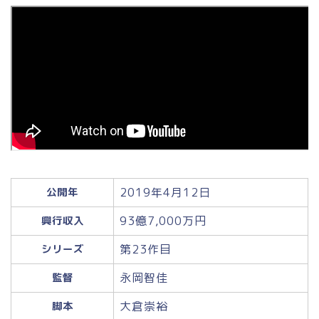
2019年4月12日
公開年
93億7,000万円
興行収入
第23作目
シリーズ
永岡智佳
監督
大倉崇裕
脚本