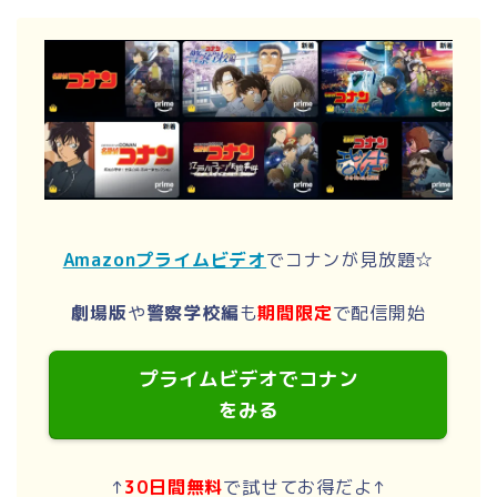
Amazonプライムビデオ
でコナンが見放題☆
劇場版
や
警察学校編
も
期間限定
で配信開始
プライムビデオでコナン
をみる
↑
30日間無料
で試せてお得だよ↑