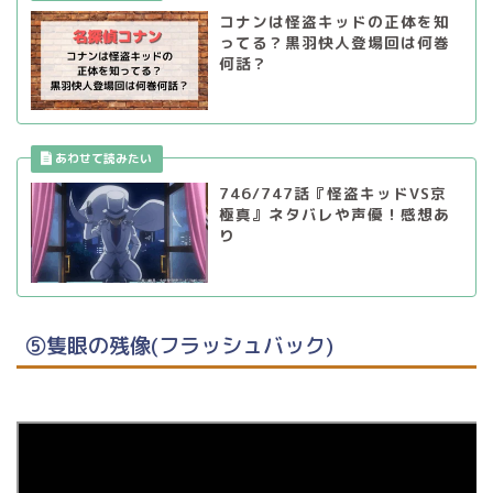
コナンは怪盗キッドの正体を知
ってる？黒羽快人登場回は何巻
何話？
746/747話『怪盗キッドVS京
極真』ネタバレや声優！感想あ
り
⑤隻眼の残像(フラッシュバック)