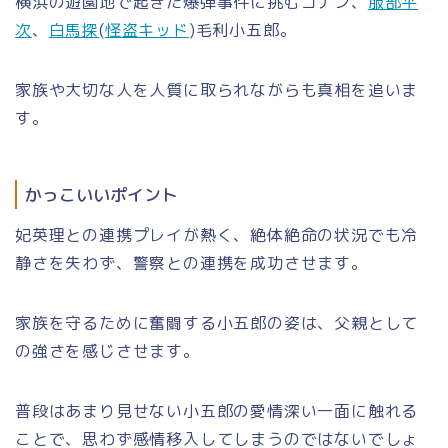
横浜の遊園地で起きた爆弾事件に挑むコナン、
服部平
次
、
白馬探
(
怪盗キッド
)毛利小五郎。
家族や大切な人を人質に取られながらも真相を追いま
す。
かっこいいポイント
妃英理との連携プレイが熱く、絶体絶命の状況でも冷
静さを失わず、警察との連携を成功させます。
家族を守るために奮闘する小五郎の姿は、父親として
の強さを感じさせます。
普段はあまり見せない小五郎の愛情深い一面に触れる
ことで、思わず感情移入してしまうのではないでしょ