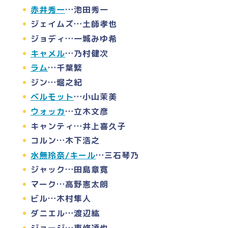
赤井秀一
…池田秀一
ジェイムズ…土師孝也
ジョディ…一城みゆ希
キャメル
…乃村健次
ラム
…千葉繁
ジン…堀之紀
ベルモット
…小山茉美
ウォッカ
…立木文彦
キャンティ…井上喜久子
コルン…木下浩之
水無玲奈/キール
…三石琴乃
ジャック…田島章寛
マーク…高野憲太朗
ビル…木村隼人
ダニエル…渡辺紘
ジョージ…東條達也