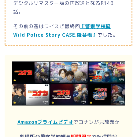
デジタルリマスター版の再放送となるR148
話。
その前の週はワイスピ最終回
『警察学校編
Wild Police Story CASE.降谷零』
でした。
Amazonプライムビデオ
でコナンが見放題☆
劇場版
や
警察学校編
も
期間限定
で配信開始