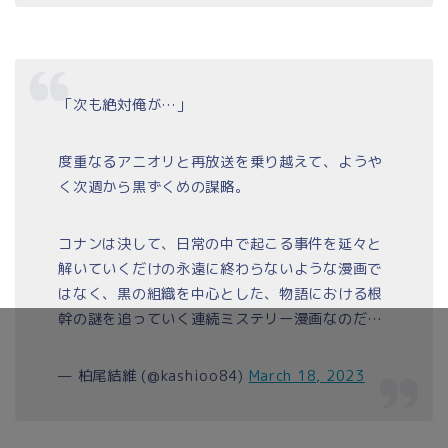
「次も絶対俺が…」
度重なるアニオリと再放送を乗り越えて、ようや
く次週から黒ずくめの謀略。
コナンは決して、日常の中で起こる事件を延々と
解いていくだけの永遠に終わらないような漫画で
はなく、黒の組織を中心とした、物語における根
幹の謎を追っていく連続ミステリー漫画なのだ…
— 柏尾結維 (@kashioo84)
March 18, 2023