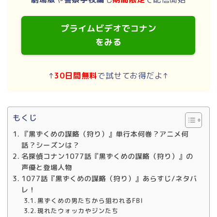
プライムビデオでコナン
をみる
↑
30日間無料
で試せてお得だよ↑
もくじ
『黒ずくめの謀略（狩り）』単行本何巻？アニメ何
話？シーズンは？
名探偵コナン1077話『黒ずくめの謀略（狩り）』の
声優と登場人物
1077話『黒ずくめの謀略（狩り）』あらすじ/ネタバ
レ！
黒ずくめの男たちから狙われるFBI
現れたウォッカやジンたち