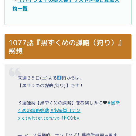
→
【ハイウェイの堕天使】ゲスト声優と登場人
物一覧
1077話『黒ずくめの謀略（狩り）』
感想
来週２５日(土)よる
時からは、
【黒ずくめの謀略(狩り)】です！
３週連続【黒ずくめの謀略】をお楽しみに
#黒ず
くめの謀略始動
#名探偵コナン
pic.twitter.com/yxi1hKXrbv
— アニメ名探偵コナン【公式】警察学校編⇒黒ず