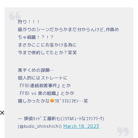
狩り！！！
暗がりのシーンだからかまだ分からんけど,作画め
ちゃ綺麗！？！？
まさかここにお金かける為に
今まで倹約してたとか？笑笑
黒ずくめの謀略…
個人的にはストレートに
『FBI連続殺害事件』とか
『FBI vs 黒の組織』とかが
嬉しかったかな
ﾜｶﾞﾏﾏｽﾐﾏｾﾝ…笑
— 探偵ｷｯﾄﾞ工藤新七(ﾐﾗｸﾙｷｭｰﾄなｺﾅﾝﾌﾘｰｸ)
(@kudo_shinshichi)
March 18, 2023