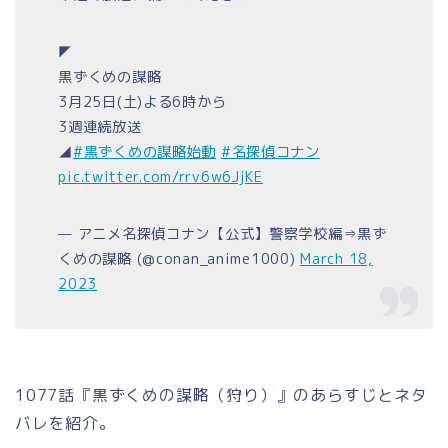
◤
黒ずくめの謀略
3月25日(土)よる6時から
3週連続放送
◢
#黒ずくめの謀略始動
#名探偵コナン
pic.twitter.com/rrv6w6JjKE
— アニメ名探偵コナン【公式】警察学校編⇒黒ず
くめの謀略 (@conan_anime1000)
March 18,
2023
1077話『黒ずくめの謀略（狩り）』のあらすじとネタ
バレを紹介。