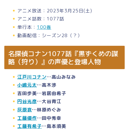
アニメ放送：2023年3月25日(土)
アニメ話数：1077話
単行本：
100巻
動画配信：シーズン28（？）
名探偵コナン1077話『黒ずくめの謀
略（狩り）』の声優と登場人物
江戸川コナン
…高山みなみ
小嶋元太
…高木渉
吉田歩美…岩居由希子
円谷光彦
…大谷育江
灰原哀
…林原めぐみ
工藤優作
…田中秀幸
工藤有希子
…島本須美