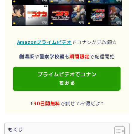
Amazonプライムビデオ
でコナンが見放題☆
劇場版
や
警察学校編
も
期間限定
で配信開始
プライムビデオでコナン
をみる
↑
30日間無料
で試せてお得だよ↑
もくじ