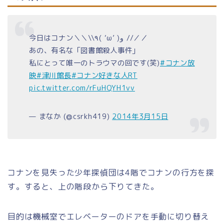
今日はコナン＼＼\\٩( ‘ω’ )و //／／
あの、有名な「図書館殺人事件」
私にとって唯一のトラウマの回です(笑)
#コナン放
映
#津川館長
#コナン好きな人RT
pic.twitter.com/rFuHQYH1vv
— まなか (@csrkh419)
2014年3月15日
コナンを見失った少年探偵団は4階でコナンの行方を探
す。すると、上の階段から下りてきた。
目的は機械室でエレベーターのドアを手動に切り替え