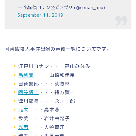
— 名探偵コナン公式アプリ (@conan_app)
September 11, 2019
図書館殺人事件出演の声優一覧についてです。
江戸川コナン・・・高山みなみ
毛利蘭
・・・山崎和佳奈
目暮警部・・・茶風林
阿笠博士
・・・緒方賢一
津川館長・・・永井一郎
元太
・・・高木渉
歩美・・・岩井由希子
光彦
・・・大谷育江
刑事・・・千葉一伸