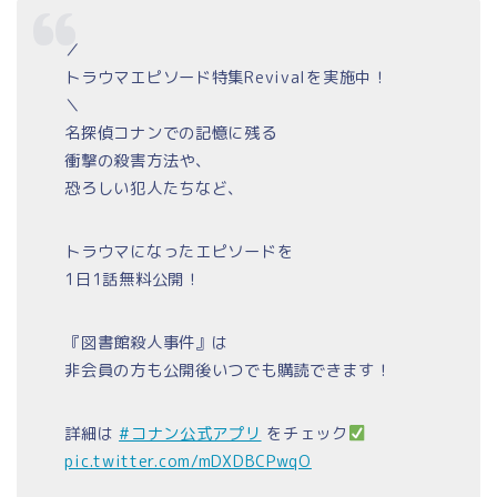
／
トラウマエピソード特集Revivalを実施中！
＼
名探偵コナンでの記憶に残る
衝撃の殺害方法や、
恐ろしい犯人たちなど、
トラウマになったエピソードを
1日1話無料公開！
『図書館殺人事件』は
非会員の方も公開後いつでも購読できます！
詳細は
#コナン公式アプリ
をチェック
pic.twitter.com/mDXDBCPwqO