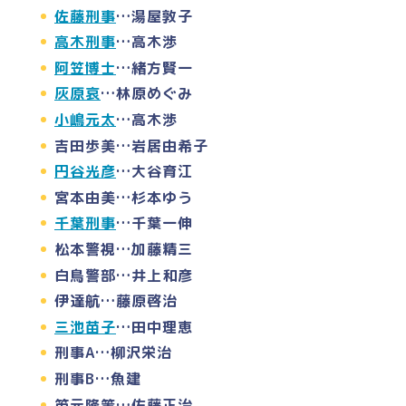
佐藤刑事
…湯屋敦子
高木刑事
…高木渉
阿笠博士
…緒方賢一
灰原哀
…林原めぐみ
小嶋元太
…高木渉
吉田歩美…岩居由希子
円谷光彦
…大谷育江
宮本由美…杉本ゆう
千葉刑事
…千葉一伸
松本警視…加藤精三
白鳥警部…井上和彦
伊達航…藤原啓治
三池苗子
…田中理恵
刑事A…柳沢栄治
刑事B…魚建
笛元隆策…佐藤正治