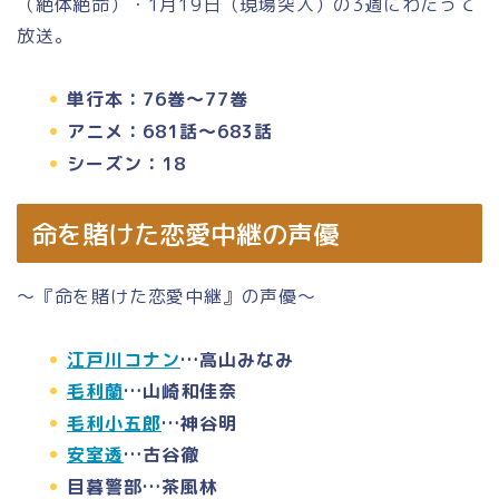
（絶体絶命）・1月19日（現場突入）の3週にわたって
放送。
単行本：76巻～77巻
アニメ：681話～683話
シーズン：18
命を賭けた恋愛中継の声優
～『命を賭けた恋愛中継』の声優～
江戸川コナン
…高山みなみ
毛利蘭
…山崎和佳奈
毛利小五郎
…神谷明
安室透
…古谷徹
目暮警部…茶風林