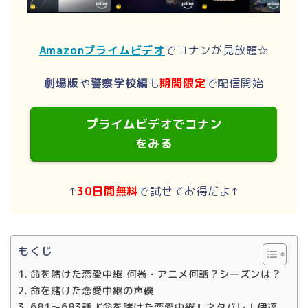
Amazonプライムビデオ
でコナンが見放題☆
劇場版
や
警察学校編
も
期間限定
で配信開始
プライムビデオでコナン
をみる
↑
30日間無料
で試せてお得だよ↑
もくじ
命を賭けた恋愛中継 何巻・アニメ何話？シーズンは？
命を賭けた恋愛中継の声優
681～683話『命を賭けた恋愛中継』ネタバレ！伊達