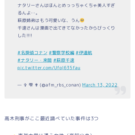
ナタリーさんはほんとめっっちゃくちゃ美人すぎ
るんよ…。
萩原姉弟はもう可愛いな、うん
千速さんは漫画で出てきてなかったからびっくり
した!!!!
#名探偵コナン
#警察学校編
#伊達航
#ナタリー・来間
#萩原千速
pic.twitter.com/Ufql635fau
— ✞ 雫 ✟ (@afm_rbs_conan)
March 13, 2022
高木刑事がここ最近調べていた事件は3つ