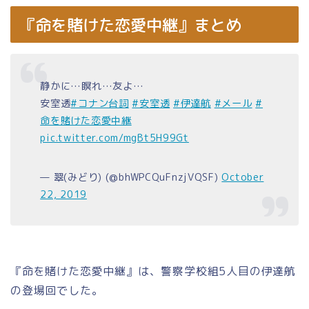
『命を賭けた恋愛中継』まとめ
静かに…瞑れ…友よ…
安室透
#コナン台詞
#安室透
#伊達航
#メール
#
命を賭けた恋愛中継
pic.twitter.com/mgBt5H99Gt
— 翠(みどり) (@bhWPCQuFnzjVQSF)
October
22, 2019
『命を賭けた恋愛中継』は、警察学校組5人目の伊達航
の登場回でした。