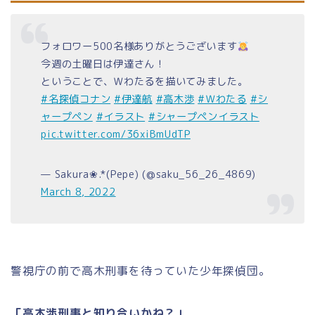
フォロワー500名様ありがとうございます
今週の土曜日は伊達さん！
ということで、Ｗわたるを描いてみました。
#名探偵コナン
#伊達航
#高木渉
#Ｗわたる
#シ
ャープペン
#イラスト
#シャープペンイラスト
pic.twitter.com/36xiBmUdTP
— Sakura❀.*(Pepe) (@saku_56_26_4869)
March 8, 2022
警視庁の前で高木刑事を待っていた少年探偵団。
「高木渉刑事と知り合いかね？」