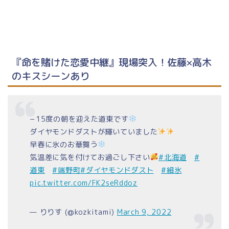
『命を賭けた恋愛中継』現場突入！佐藤×高木
のキスシーンあり
−15度の朝を迎えた道東です
ダイヤモンドダストが輝いていました
早春に氷のお華舞う
気温差に気を付けてお過ごし下さい
#北海道
#
道東
#端野町
#ダイヤモンドダスト
#細氷
pic.twitter.com/FK2seRddoz
— りりす (@kozkitami)
March 9, 2022