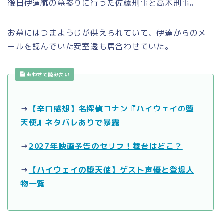
後日伊達航の墓参りに行った佐藤刑事と高木刑事。
お墓にはつまようじが供えられていて、伊達からのメ
ールを読んでいた安室透も居合わせていた。
あわせて読みたい
→
【辛口感想】名探偵コナン『ハイウェイの堕
天使』ネタバレありで暴露
→
2027年映画予告のセリフ！舞台はどこ？
→
【ハイウェイの堕天使】ゲスト声優と登場人
物一覧