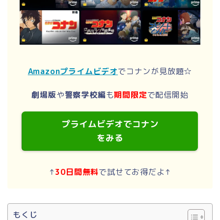
Amazonプライムビデオ
でコナンが見放題☆
劇場版
や
警察学校編
も
期間限定
で配信開始
プライムビデオでコナン
をみる
↑
30日間無料
で試せてお得だよ↑
もくじ