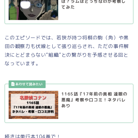
は？ラムはどっちなのか考察し
てみた
このエピソードでは、若狭が持つ将棋の駒（角）や黒
田の観察力も伏線として張り巡らされ、ただの事件解
決にとどまらない“組織”との繋がりを予感させる回と
なっています。
1165話『17年前の真相 達眼の
悪魔』考察や口コミ！ネタバレ
あり
続きは単行本104巻で！