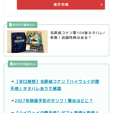
楽天市場
名探偵コナン第104巻ネタバレ/
考察！店舗特典はある？
あわせて読みたい
→
【辛口感想】名探偵コナン『ハイウェイの堕
天使』ネタバレありで暴露
→
2027年映画予告のセリフ！舞台はどこ？
→
【ハイウェイの堕天使】ゲスト声優と登場人