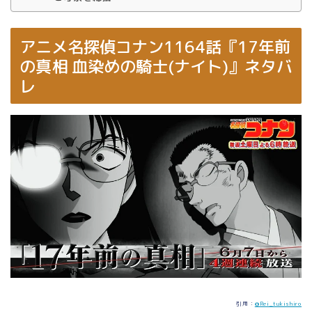
アニメ名探偵コナン1164話『17年前
の真相 血染めの騎士(ナイト)』ネタバ
レ
引用：
@Rei_tukishiro