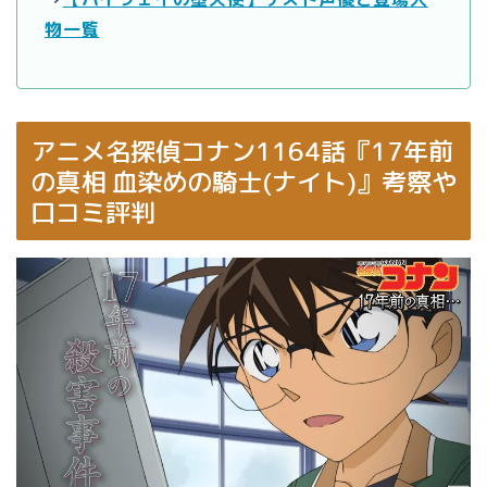
物一覧
アニメ名探偵コナン1164話『17年前
の真相 血染めの騎士(ナイト)』考察や
口コミ評判