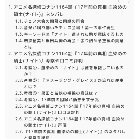
アニメ名探偵コナン1164話『17年前の真相 血染めの
騎士(ナイト)』ネタバレ
チェス大会の開幕と因縁の再会
音楽が鳴り響いたチェス会場！第一の事件発生
キーワードは「ナイト」遺された駒が意味するもの
若狭留美と黒田兵衛の再会！張り詰める空気の真意
とは
アニメ名探偵コナン1164話『17年前の真相 血染めの
騎士(ナイト)』考察や口コミ評判
考察①：血染めの「ナイト」は誰を象徴しているの
か？
考察②：『アメージング・グレイス』が流れた理由
とは？
考察③：黒田と若狭の視線の意味は？
考察④：17年前の因縁が動き出す予兆
アニメ名探偵コナン1164話『17年前の真相 血染め
の騎士(ナイト)』口コミ評判
アニメ名探偵コナン1164話『17年前の真相 血染め
の騎士(ナイト)』声優
『17年前の真相 血染めの騎士(ナイト)』のネタバレ
と考察を総括