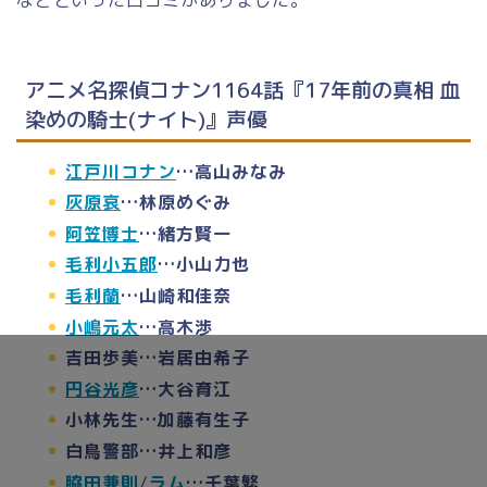
などといった口コミがありました。
アニメ名探偵コナン1164話『17年前の真相 血
染めの騎士(ナイト)』声優
江戸川コナン
…高山みなみ
灰原哀
…林原めぐみ
阿笠博士
…緒方賢一
毛利小五郎
…小山力也
毛利蘭
…山崎和佳奈
小嶋元太
…高木渉
吉田歩美…岩居由希子
円谷光彦
…大谷育江
小林先生…加藤有生子
白鳥警部…井上和彦
脇田兼則
/
ラム
…千葉繁