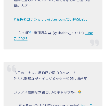
覚の人だ…
#名探偵コナン
pic.twitter.com/QLiPASLe5g
— みすぼ
登頂済み🏔 (@shabby_pirate)
June
7, 2025
今日のコナン、原作回で面白かったー！
みんな難解なダイイングメッセージ残し過ぎ笑
シリアス展開な本編とEDのギャップが…
— ちょる@ポケカ(大阪) (@choru_poke)
June 7,