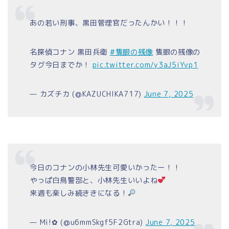
あの若い刑事、黒田管理官だったんかい！！！
名探偵コナン 黒田兵衛
#隻眼の残像
隻眼の残像の
タグ今日までか！
pic.twitter.com/y3aJ5iYvp1
— カズチカ (@KAZUCHIKA717)
June 7, 2025
今日のコナンの小林先生可愛いかったー！！
やっぱ白鳥警部と、小林先生いいよね
来週も楽しみ続ききになる！
— Mi!✿ (@u6mmSkgf5F2Gtra)
June 7, 2025