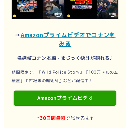
→
Amazonプライムビデオでコナンを
みる
名探偵コナン本編・まじっく快斗が観れる♪
期間限定で、『Wild Police Story』『100万ドルの五
稜星』『世紀末の魔術師』などが配信中！
Amazonプライムビデオ
↑
30日間無料
で試せるよ↑