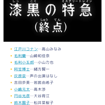
江戸川コナン
…高山みなみ
毛利蘭
…山崎和佳奈
毛利小五郎
…小山力也
阿笠博士
…緒方賢一
灰原哀
…声の出演はなし
吉田歩美…岩居由希子
小嶋元太
…高木渉
円谷光彦
…大谷育江
鈴木園子
…松井菜桜子