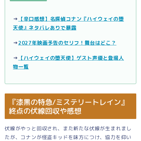
→
【辛口感想】名探偵コナン『ハイウェイの堕
天使』ネタバレありで暴露
→
2027年映画予告のセリフ！舞台はどこ？
→
【ハイウェイの堕天使】ゲスト声優と登場人
物一覧
『漆黒の特急/ミステリートレイン』
終点の伏線回収や感想
伏線がやっと回収され、また新たな伏線が生まれまし
たが、コナンが怪盗キッドを味方につけ、協力を仰い