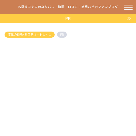
名探偵コナンのネタバレ・動画・口コミ・感想などのファンブログ
PR
漆黒の特急/ミステリートレイン
PR