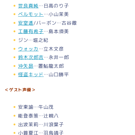
世良真純
…日高のり子
ベルモット
…小山茉美
安室透
/バーボン…古谷徹
工藤有希子
…島本須美
ジン…堀之紀
ウォッカ
…立木文彦
鈴木次郎吉
…永井一郎
沖矢昴
…置鮎龍太郎
怪盗キッド
…山口勝平
＜ゲスト声優＞
安東諭…牛山茂
能登泰策…辻親八
出波茉莉…川浪葉子
小蓑夏江…羽鳥靖子