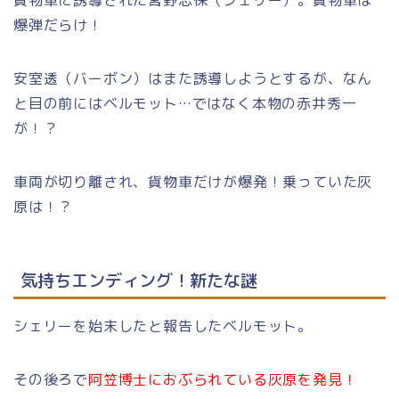
貨物車に誘導された宮野志保（シェリー）。貨物車は
爆弾だらけ！
安室透（バーボン）はまた誘導しようとするが、なん
と目の前にはベルモット…ではなく本物の赤井秀一
が！？
車両が切り離され、貨物車だけが爆発！乗っていた灰
原は！？
気持ちエンディング！新たな謎
シェリーを始末したと報告したベルモット。
その後ろで
阿笠博士におぶられている灰原を発見！