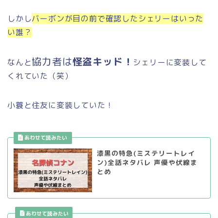
しかし
バーボンが目の前で確認したシェリーはいった
い誰？
協力者は
怪盗キッド！
なんと
シェリーに変装して
くれていた（笑）
小蓑と住友に変装していた！
漆黒の特急(ミステリートレイ
ン)全話ネタバレ 声優や伏線ま
とめ
あわせて読みたい