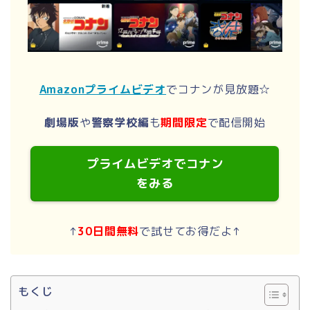
Amazonプライムビデオ
でコナンが見放題☆
劇場版
や
警察学校編
も
期間限定
で配信開始
プライムビデオでコナン
をみる
↑
30日間無料
で試せてお得だよ↑
もくじ